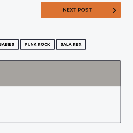
NEXT POST
,
,
BABIES
PUNK ROCK
SALA RBX