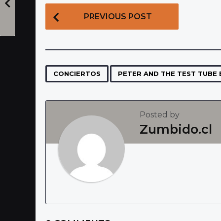
P
PREVIOUS POST
o
s
t
P
,
CONCIERTOS
PETER AND THE TEST TUBE 
a
g
Posted by
i
Zumbido.cl
n
a
t
i
o
n