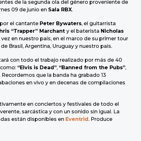
yentes de la segunda ola del género proveniente de
ernes 09 de junio en
Sala RBX
.
por el cantante
Peter Bywaters
, el guitarrista
hris “Trapper” Marchant
y el baterista
Nicholas
 vez en nuestro país, en el marco de su primer tour
e Brasil, Argentina, Uruguay y nuestro país.
tará con todo el trabajo realizado por más de 40
s com
o:
“Elvis is Dead”
,
“Banned from the Pubs”
,
as. Recordemos que la banda ha grabado 13
abaciones en vivo y en decenas de compilaciones
ivamente en conciertos y festivales de todo el
erente, sarcástica y con un sonido sin igual. La
adas están disponibles en
Eventrid
. Produce