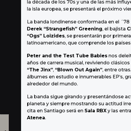
la década de los 70s y una de las más influ
la isla europea, se presentará el próximo vi
La banda londinense conformada en el ´78 
Derek “Strangefish” Greening
, el bajista
C
“Ogs” Loizides
, se presentarán por primera
latinoamericano, que comprende los países d
Peter and the Test Tube Babies
nos delei
años de carrera musical, reviviendo clásico
“The Jinx”
,
“Blown Out Again”
, entre otr
álbumes en estudio e innumerables EP’s, gr
alrededor del mundo.
La banda sigue girando y presentándose act
planeta y siempre mostrando su actitud irrev
cita en Santiago será en
Sala RBX
y las entr
Atenea
.