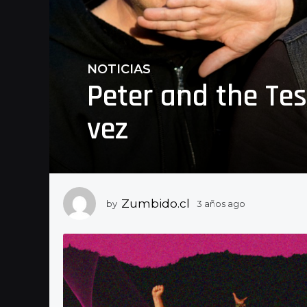
NOTICIAS
3
Peter and the Tes
a
ñ
vez
o
s
a
g
o
3
Zumbido.cl
by
3 años ago
3
a
a
ñ
ñ
o
o
s
s
a
g
a
o
g