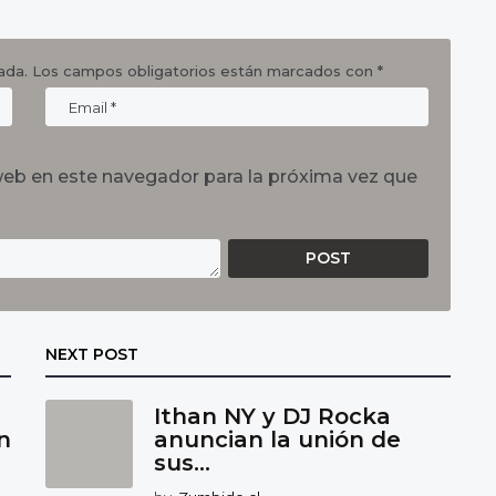
ada.
Los campos obligatorios están marcados con
*
web en este navegador para la próxima vez que
NEXT POST
Ithan NY y DJ Rocka
n
anuncian la unión de
sus...