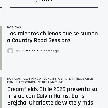
by
Zumbido.cl
NOTICIAS
Los talentos chilenos que se suman
a Country Road Sessions
by
Zumbido.cl
15 horas ago
1
5
h
o
r
a
s
NOTICIAS
CLUB HÍPICO
,
CONCIERTOS
,
CREAMFIELDS CHILE
,
EDM
,
ELECTRÓNICA
,
STREET MACHINE
a
Creamfields Chile 2026 presenta su
g
o
line up con Calvin Harris, Boris
Brejcha, Charlotte de Witte y más