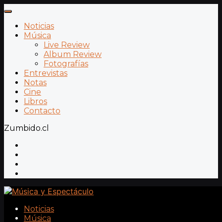
Noticias
Música
Live Review
Album Review
Fotografías
Entrevistas
Notas
Cine
Libros
Contacto
Zumbido.cl
Noticias
Música