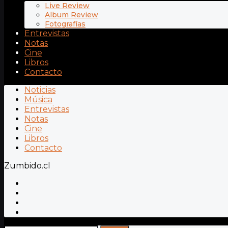
Live Review
Album Review
Fotografías
Entrevistas
Notas
Cine
Libros
Contacto
Noticias
Música
Entrevistas
Notas
Cine
Libros
Contacto
Zumbido.cl