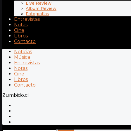
Live Review
Album Review
Fotografías
Entrevistas
Notas
Cine
Libros
Contacto
Noticias
Música
Entrevistas
Notas
Cine
Libros
Contacto
Zumbido.cl