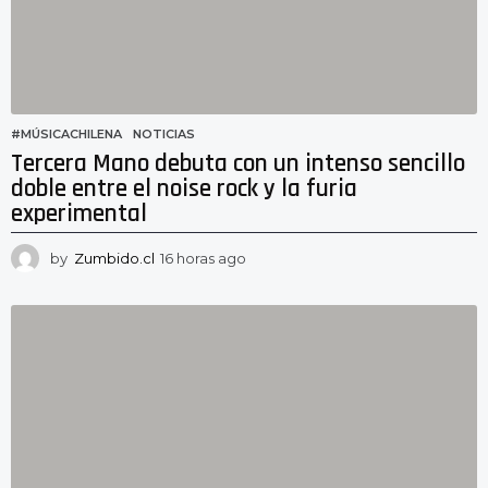
g
o
#MÚSICACHILENA
,
NOTICIAS
Tercera Mano debuta con un intenso sencillo
doble entre el noise rock y la furia
experimental
by
Zumbido.cl
16 horas ago
1
5
h
o
r
a
s
a
g
o