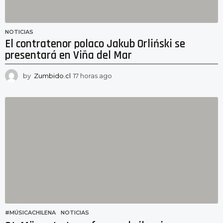
NOTICIAS
El contratenor polaco Jakub Orliński se
presentará en Viña del Mar
by
Zumbido.cl
17 horas ago
1
6
h
o
r
a
s
a
g
o
#MÚSICACHILENA
,
NOTICIAS