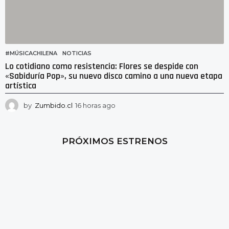
#MÚSICACHILENA
,
NOTICIAS
Lo cotidiano como resistencia: Flores se despide con
«Sabiduría Pop», su nuevo disco camino a una nueva etapa
artística
by
Zumbido.cl
16 horas ago
1
2
h
o
PRÓXIMOS ESTRENOS
r
a
s
a
g
o