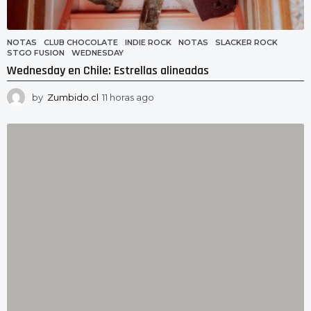
NOTAS
CLUB CHOCOLATE
,
INDIE ROCK
,
NOTAS
,
SLACKER ROCK
,
STGO FUSION
,
WEDNESDAY
Wednesday en Chile: Estrellas alineadas
by
Zumbido.cl
11 horas ago
1
1
h
o
r
a
s
a
g
o