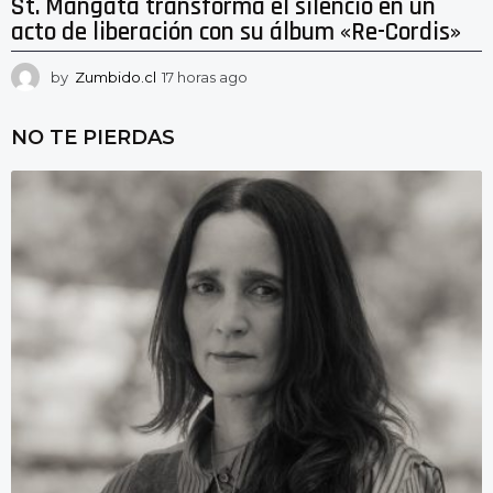
St. Mängata transforma el silencio en un
acto de liberación con su álbum «Re-Cordis»
by
Zumbido.cl
17 horas ago
1
7
h
NO TE PIERDAS
o
r
a
s
a
g
o