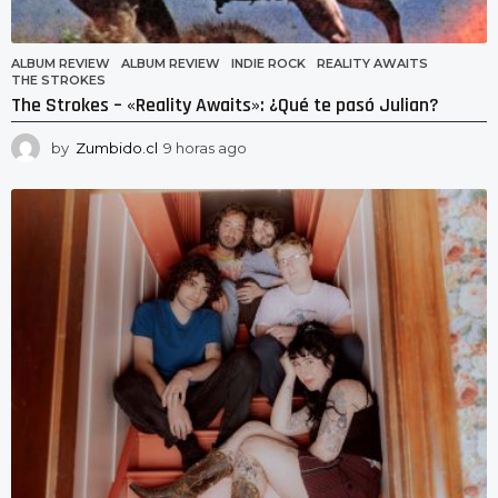
ALBUM REVIEW
ALBUM REVIEW
,
INDIE ROCK
,
REALITY AWAITS
,
THE STROKES
The Strokes – «Reality Awaits»: ¿Qué te pasó Julian?
by
Zumbido.cl
9 horas ago
9
h
o
r
a
s
a
g
o