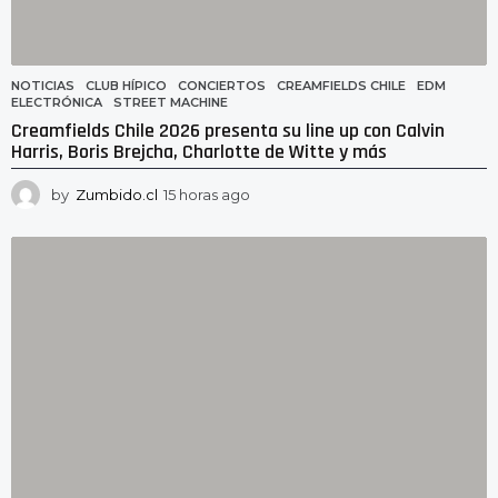
NOTICIAS
CLUB HÍPICO
,
CONCIERTOS
,
CREAMFIELDS CHILE
,
EDM
,
ELECTRÓNICA
,
STREET MACHINE
Creamfields Chile 2026 presenta su line up con Calvin
Harris, Boris Brejcha, Charlotte de Witte y más
by
Zumbido.cl
15 horas ago
1
5
h
o
r
a
s
a
g
o