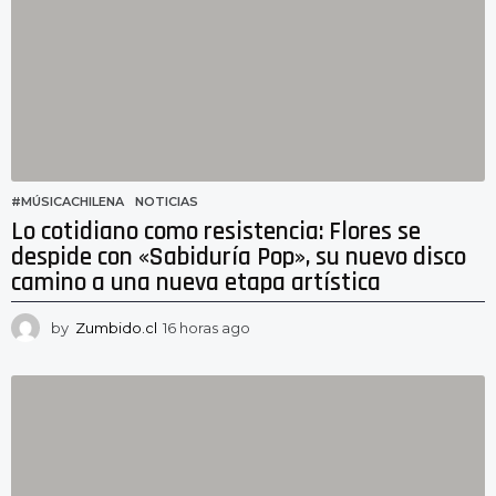
a
s
a
g
o
#MÚSICACHILENA
,
NOTICIAS
Lo cotidiano como resistencia: Flores se
despide con «Sabiduría Pop», su nuevo disco
camino a una nueva etapa artística
by
Zumbido.cl
16 horas ago
1
2
h
o
r
a
s
a