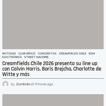
o
r
a
s
a
g
o
NOTICIAS
CLUB HÍPICO
,
CONCIERTOS
,
CREAMFIELDS CHILE
,
EDM
,
ELECTRÓNICA
,
STREET MACHINE
Creamfields Chile 2026 presenta su line up
con Calvin Harris, Boris Brejcha, Charlotte de
Witte y más
by
Zumbido.cl
15 horas ago
1
5
h
o
r