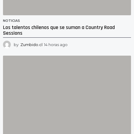
NOTICIAS
Los talentos chilenos que se suman a Country Road
Sessions
by
Zumbido.cl
14 horas ago
1
4
h
o
r
a
s
a
g
o