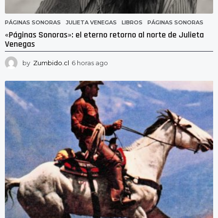
PÁGINAS SONORAS
JULIETA VENEGAS
,
LIBROS
,
PÁGINAS SONORAS
«Páginas Sonoras»: el eterno retorno al norte de Julieta
Venegas
by
Zumbido.cl
6 horas ago
6
h
o
r
a
s
a
g
o