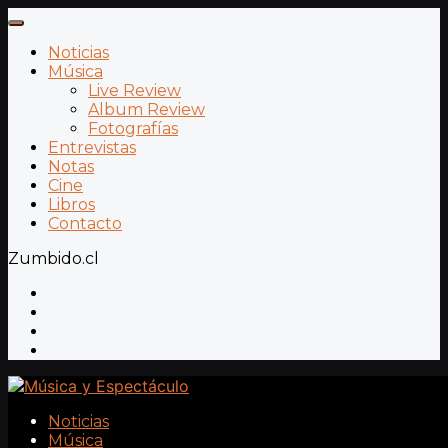
Noticias
Música
Live Review
Album Review
Fotografías
Entrevistas
Notas
Cine
Libros
Contacto
Zumbido.cl
Noticias
Música