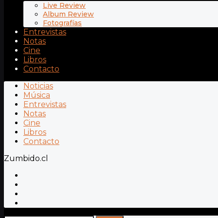
Live Review
Album Review
Fotografías
Entrevistas
Notas
Cine
Libros
Contacto
Noticias
Música
Entrevistas
Notas
Cine
Libros
Contacto
Zumbido.cl