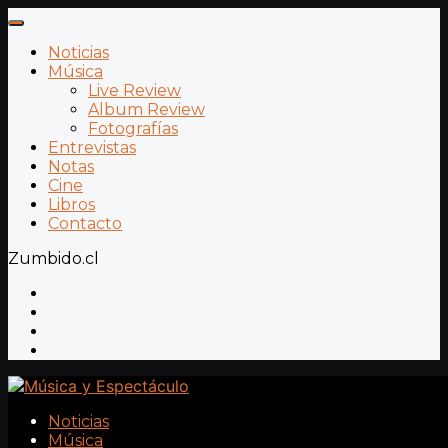
Noticias
Música
Live Review
Album Review
Fotografías
Entrevistas
Notas
Cine
Libros
Contacto
Zumbido.cl
Noticias
Música