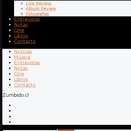
Live Review
Album Review
Fotografías
Entrevistas
Notas
Cine
Libros
Contacto
Noticias
Música
Entrevistas
Notas
Cine
Libros
Contacto
Zumbido.cl