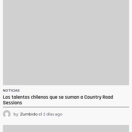
s
a
g
o
NOTICIAS
Los talentos chilenos que se suman a Country Road
Sessions
by
Zumbido.cl
2 días ago
2
d
í
a