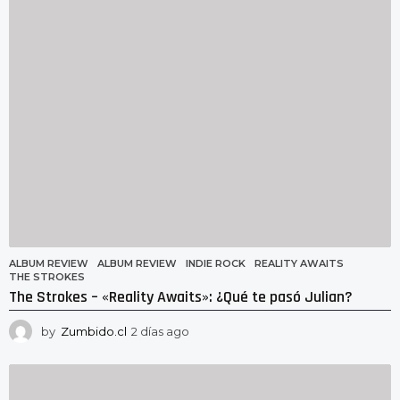
g
o
ALBUM REVIEW
ALBUM REVIEW
,
INDIE ROCK
,
REALITY AWAITS
,
THE STROKES
The Strokes – «Reality Awaits»: ¿Qué te pasó Julian?
by
Zumbido.cl
2 días ago
2
d
í
a
s