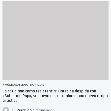
í
a
s
a
g
o
#MÚSICACHILENA
,
NOTICIAS
Lo cotidiano como resistencia: Flores se despide con
«Sabiduría Pop», su nuevo disco camino a una nueva etapa
artística
by
Zumbido.cl
2 días ago
2