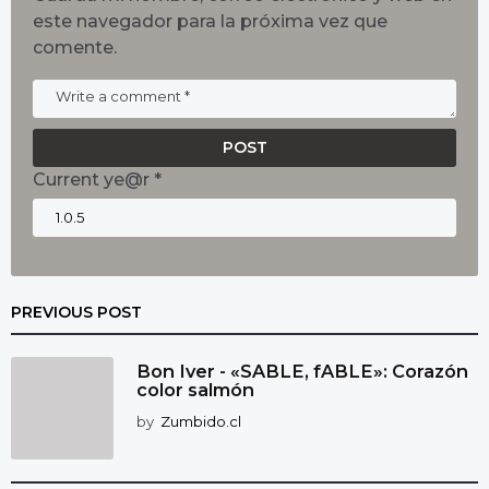
este navegador para la próxima vez que
comente.
Current ye@r
*
PREVIOUS POST
Bon Iver - «SABLE, fABLE»: Corazón
color salmón
by
Zumbido.cl