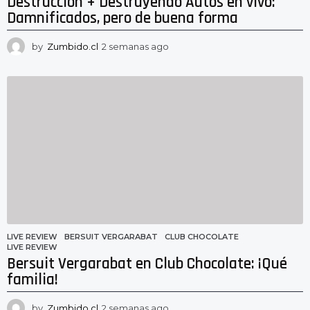
Destrucción + Destruyendo Autos en vivo:
Damnificados, pero de buena forma
by
Zumbido.cl
2 semanas ago
2
s
e
m
a
n
a
s
a
g
o
LIVE REVIEW
BERSUIT VERGARABAT
,
CLUB CHOCOLATE
,
LIVE REVIEW
Bersuit Vergarabat en Club Chocolate: ¡Qué
familia!
by
Zumbido.cl
2 semanas ago
2