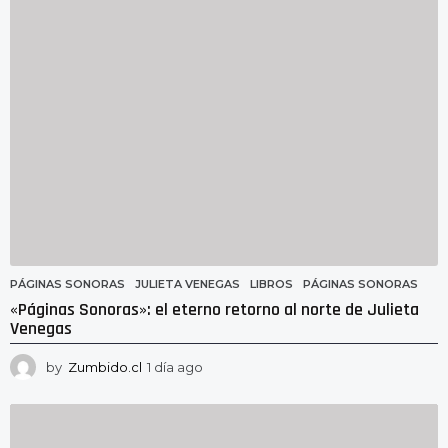
a
g
o
PÁGINAS SONORAS
JULIETA VENEGAS
,
LIBROS
,
PÁGINAS SONORAS
«Páginas Sonoras»: el eterno retorno al norte de Julieta
Venegas
by
Zumbido.cl
1 día ago
1
d
í
a
a