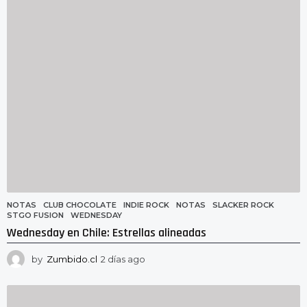
a
g
o
NOTAS
CLUB CHOCOLATE
,
INDIE ROCK
,
NOTAS
,
SLACKER ROCK
,
STGO FUSION
,
WEDNESDAY
Wednesday en Chile: Estrellas alineadas
by
Zumbido.cl
2 días ago
2
d
í
a