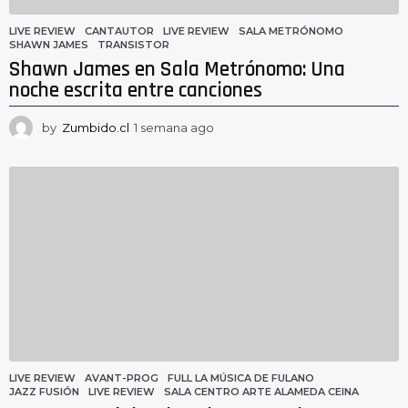
LIVE REVIEW
CANTAUTOR
,
LIVE REVIEW
,
SALA METRÓNOMO
,
SHAWN JAMES
,
TRANSISTOR
Shawn James en Sala Metrónomo: Una
noche escrita entre canciones
by
Zumbido.cl
1 semana ago
1
s
e
m
a
n
a
a
g
o
LIVE REVIEW
AVANT-PROG
,
FULL LA MÚSICA DE FULANO
,
JAZZ FUSIÓN
,
LIVE REVIEW
,
SALA CENTRO ARTE ALAMEDA CEINA