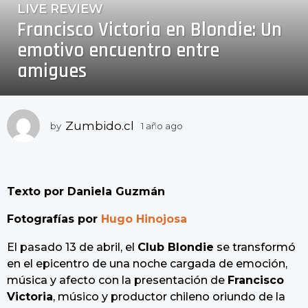
LIVE REVIEW
1
Francisco Victoria en Blondie: Un
a
ñ
emotivo encuentro entre
o
amigues
a
g
o
1
Zumbido.cl
by
1 año ago
1
a
a
ñ
ñ
o
o
a
a
Texto por
Daniela Guzmán
g
o
g
Fotografías por
Hugo Hinojosa
o
El pasado 13 de abril, el
Club Blondie
se transformó
en el epicentro de una noche cargada de emoción,
música y afecto con la presentación de
Francisco
Victoria
, músico y productor chileno oriundo de la