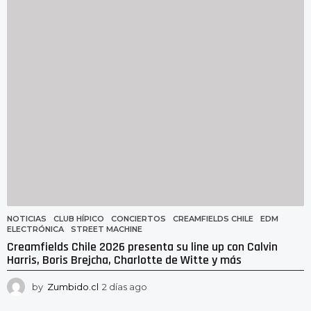
s
a
g
o
NOTICIAS
CLUB HÍPICO
,
CONCIERTOS
,
CREAMFIELDS CHILE
,
EDM
,
ELECTRÓNICA
,
STREET MACHINE
Creamfields Chile 2026 presenta su line up con Calvin
Harris, Boris Brejcha, Charlotte de Witte y más
by
Zumbido.cl
2 días ago
2
d