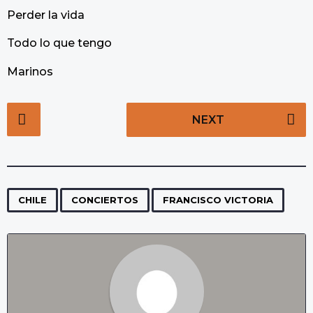
Perder la vida
Todo lo que tengo
Marinos
P
NEXT
o
s
t
P
,
,
a
CHILE
CONCIERTOS
FRANCISCO VICTORIA
g
i
n
a
t
i