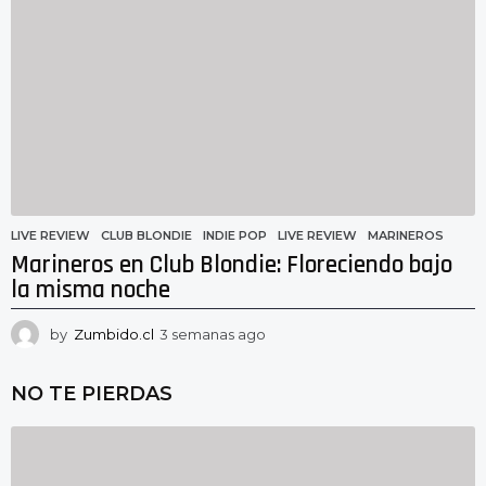
a
n
a
s
a
g
o
LIVE REVIEW
CLUB BLONDIE
,
INDIE POP
,
LIVE REVIEW
,
MARINEROS
Marineros en Club Blondie: Floreciendo bajo
la misma noche
by
Zumbido.cl
3 semanas ago
3
s
e
NO TE PIERDAS
m
a
n
a
s