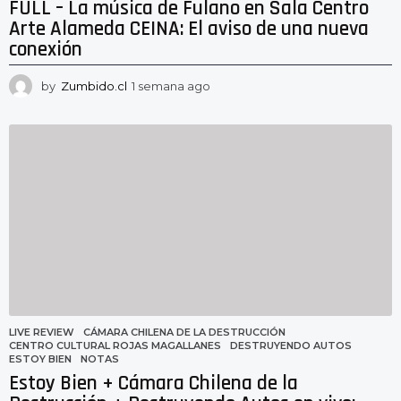
FULL – La música de Fulano en Sala Centro
Arte Alameda CEINA: El aviso de una nueva
conexión
by
Zumbido.cl
1 semana ago
1
s
e
m
a
n
a
a
g
o
LIVE REVIEW
CÁMARA CHILENA DE LA DESTRUCCIÓN
,
CENTRO CULTURAL ROJAS MAGALLANES
,
DESTRUYENDO AUTOS
,
ESTOY BIEN
,
NOTAS
Estoy Bien + Cámara Chilena de la