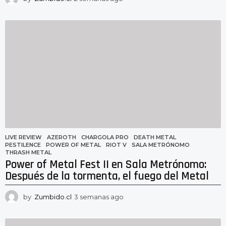
s
e
m
a
n
a
s
a
g
o
LIVE REVIEW
AZEROTH
,
CHARGOLA PRO
,
DEATH METAL
,
PESTILENCE
,
POWER OF METAL
,
RIOT V
,
SALA METRÓNOMO
,
THRASH METAL
Power of Metal Fest II en Sala Metrónomo:
Después de la tormenta, el fuego del Metal
by
Zumbido.cl
3 semanas ago
3
s
e
m