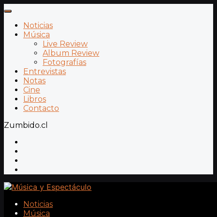
Noticias
Música
Live Review
Album Review
Fotografías
Entrevistas
Notas
Cine
Libros
Contacto
Zumbido.cl
Noticias
Música