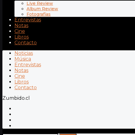
Live Review
Album Review
Fotografías
Entrevistas
Notas
Cine
Libros
Contacto
Noticias
Música
Entrevistas
Notas
Cine
Libros
Contacto
Zumbido.cl