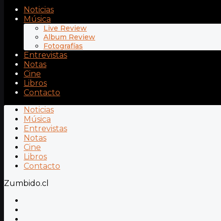
Noticias
Música
Live Review
Album Review
Fotografías
Entrevistas
Notas
Cine
Libros
Contacto
Noticias
Música
Entrevistas
Notas
Cine
Libros
Contacto
Zumbido.cl