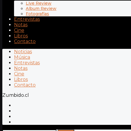
Live Review
Album Review
Fotografías
Entrevistas
Notas
Cine
Libros
Contacto
Noticias
Música
Entrevistas
Notas
Cine
Libros
Contacto
Zumbido.cl