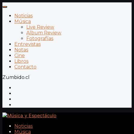
Noticias
Música
Live Review
Album Review
Fotografías
Entrevistas
Notas
Cine
Libros
Contacto
Zumbido.cl
Noticias
Música