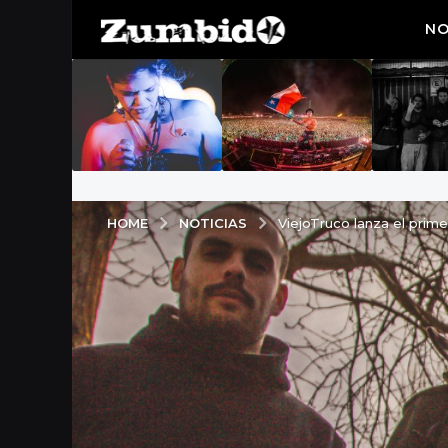
NO
NOTICIAS
HOME
ViejoTruco lanza el prim