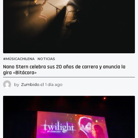
#MÚSICACHILENA
,
NOTICIAS
Nano Stern celebra sus 20 años de carrera y anuncia la
gira «Bitácora»
by
Zumbido.cl
1 día ago
1
d
í
a
a
g
o