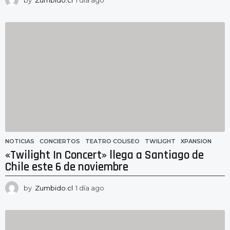
d
í
a
a
g
o
NOTICIAS
CONCIERTOS
,
TEATRO COLISEO
,
TWILIGHT
,
XPANSION
«Twilight In Concert» llega a Santiago de
Chile este 6 de noviembre
by
Zumbido.cl
1 día ago
1
d
í
a
a