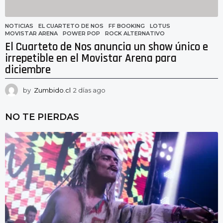
NOTICIAS
EL CUARTETO DE NOS
,
FF BOOKING
,
LOTUS
,
MOVISTAR ARENA
,
POWER POP
,
ROCK ALTERNATIVO
El Cuarteto de Nos anuncia un show único e
irrepetible en el Movistar Arena para
diciembre
by
Zumbido.cl
2 días ago
2
d
í
NO TE PIERDAS
a
s
a
g
o