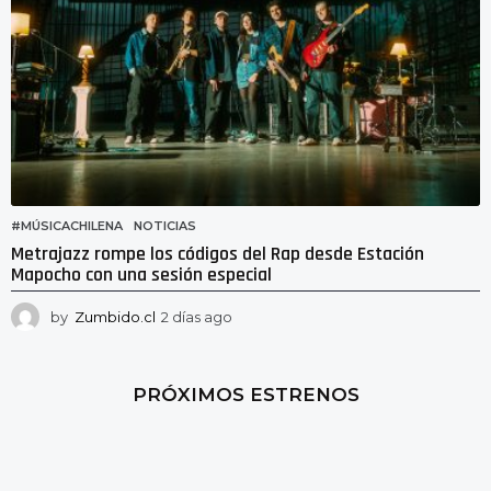
#MÚSICACHILENA
,
NOTICIAS
Metrajazz rompe los códigos del Rap desde Estación
Mapocho con una sesión especial
by
Zumbido.cl
2 días ago
2
d
í
a
PRÓXIMOS ESTRENOS
s
a
g
o