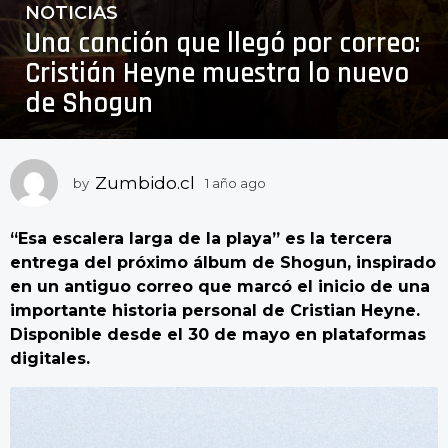
NOTICIAS
1
Una canción que llegó por correo:
a
ñ
Cristián Heyne muestra lo nuevo
o
de Shogun
a
g
o
1
Zumbido.cl
by
1 año ago
1
a
a
ñ
ñ
“Esa escalera larga de la playa” es la tercera
o
o
a
entrega del próximo álbum de Shogun, inspirado
a
g
en un antiguo correo que marcó el inicio de una
o
g
importante historia personal de Cristian Heyne.
o
Disponible desde el 30 de mayo en plataformas
digitales.