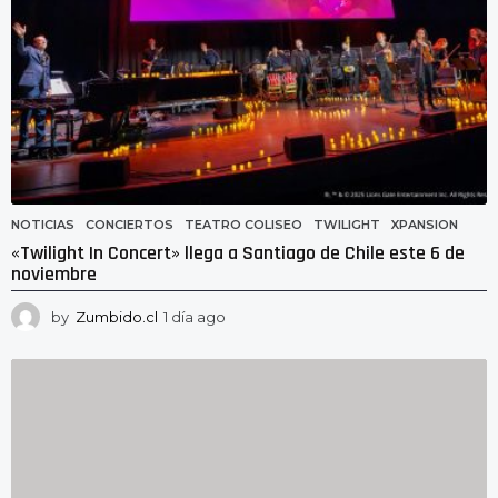
NOTICIAS
CONCIERTOS
,
TEATRO COLISEO
,
TWILIGHT
,
XPANSION
«Twilight In Concert» llega a Santiago de Chile este 6 de
noviembre
by
Zumbido.cl
1 día ago
1
d
í
a
a
g
o