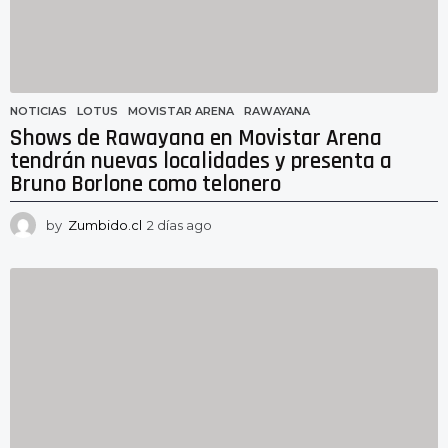
NOTICIAS
LOTUS
,
MOVISTAR ARENA
,
RAWAYANA
Shows de Rawayana en Movistar Arena
tendrán nuevas localidades y presenta a
Bruno Borlone como telonero
by
Zumbido.cl
2 días ago
2
d
í
a
s
a
g
o