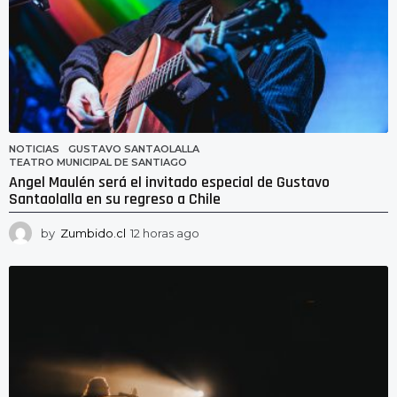
NOTICIAS
GUSTAVO SANTAOLALLA
,
TEATRO MUNICIPAL DE SANTIAGO
Angel Maulén será el invitado especial de Gustavo
Santaolalla en su regreso a Chile
by
Zumbido.cl
12 horas ago
1
2
h
o
r
a
s
a
g
o