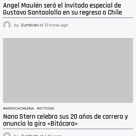
Angel Maulén será el invitado especial de
Gustavo Santaolalla en su regreso a Chile
by
Zumbido.cl
12 horas ago
1
2
h
o
r
a
s
a
g
o
#MÚSICACHILENA
,
NOTICIAS
Nano Stern celebra sus 20 años de carrera y
anuncia la gira «Bitácora»
by
Zumbido.cl
1 día ago
1