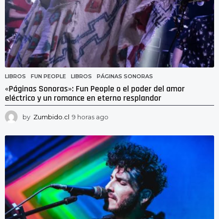
LIBROS
FUN PEOPLE
,
LIBROS
,
PÁGINAS SONORAS
«Páginas Sonoras»: Fun People o el poder del amor
eléctrico y un romance en eterno resplandor
by
Zumbido.cl
9 horas ago
9
h
o
r
a
s
a
g
o