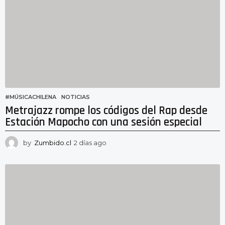
g
o
#MÚSICACHILENA
,
NOTICIAS
Metrajazz rompe los códigos del Rap desde
Estación Mapocho con una sesión especial
by
Zumbido.cl
2 días ago
2
d
í
a
s
a
g
o