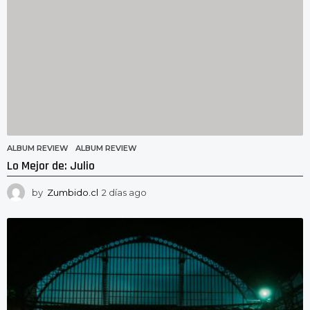
ALBUM REVIEW
ALBUM REVIEW
Lo Mejor de: Julio
by
Zumbido.cl
2 días ago
2
d
í
a
s
a
g
o