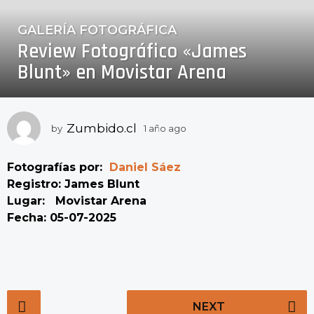
GALERÍA FOTOGRÁFICA
1
Review Fotográfico «James
a
ñ
Blunt» en Movistar Arena
o
a
g
Zumbido.cl
by
1 año ago
1
o
a
1
ñ
a
Fotografías por:
Daniel Sáez
o
ñ
a
Registro: James Blunt
g
o
Lugar: Movistar Arena
o
a
Fecha: 05-07-2025
g
o
P
NEXT