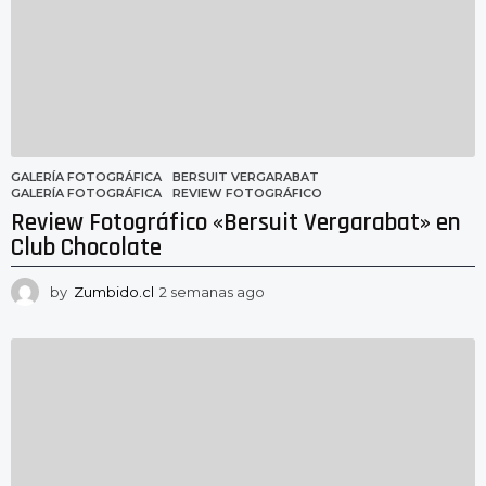
g
o
GALERÍA FOTOGRÁFICA
BERSUIT VERGARABAT
,
GALERÍA FOTOGRÁFICA
,
REVIEW FOTOGRÁFICO
Review Fotográfico «Bersuit Vergarabat» en
Club Chocolate
by
Zumbido.cl
2 semanas ago
2
s
e
m
a
n
a
s
a
g