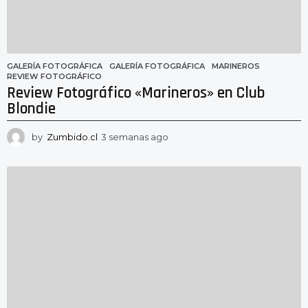
o
GALERÍA FOTOGRÁFICA
GALERÍA FOTOGRÁFICA
,
MARINEROS
,
REVIEW FOTOGRÁFICO
Review Fotográfico «Marineros» en Club
Blondie
by
Zumbido.cl
3 semanas ago
3
s
e
m
a
n
a
s
a
g
o