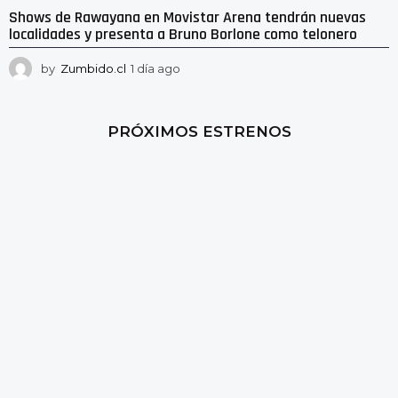
Shows de Rawayana en Movistar Arena tendrán nuevas
localidades y presenta a Bruno Borlone como telonero
by
Zumbido.cl
1 día ago
1
d
í
a
PRÓXIMOS ESTRENOS
a
g
o