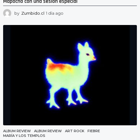
Mapocho con una sesión especial
by
Zumbido.cl
1 día ago
1
d
í
a
a
g
o
ALBUM REVIEW
ALBUM REVIEW
,
ART ROCK
,
FIEBRE
,
MARÍA Y LOS TEMPLOS