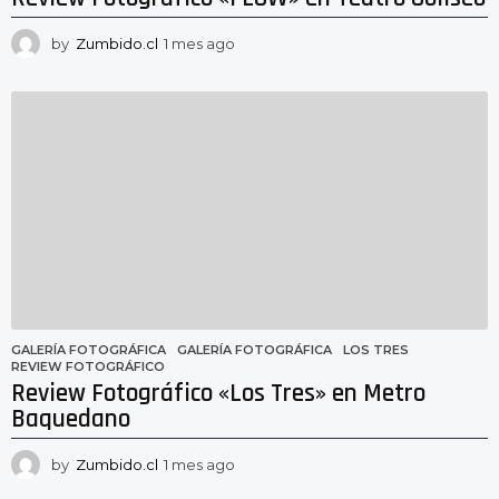
by
Zumbido.cl
1 mes ago
1
m
e
s
a
g
o
GALERÍA FOTOGRÁFICA
GALERÍA FOTOGRÁFICA
,
LOS TRES
,
REVIEW FOTOGRÁFICO
Review Fotográfico «Los Tres» en Metro
Baquedano
by
Zumbido.cl
1 mes ago
1
m