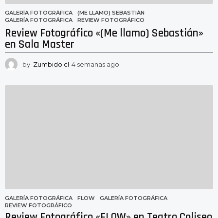
GALERÍA FOTOGRÁFICA
(ME LLAMO) SEBASTIÁN
,
GALERÍA FOTOGRÁFICA
,
REVIEW FOTOGRÁFICO
Review Fotográfico «(Me llamo) Sebastián»
en Sala Master
by
Zumbido.cl
4 semanas ago
4
s
e
m
a
n
a
s
a
g
o
GALERÍA FOTOGRÁFICA
FLOW
,
GALERÍA FOTOGRÁFICA
,
REVIEW FOTOGRÁFICO
Review Fotográfico «FLOW» en Teatro Coliseo