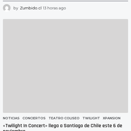
by
Zumbido.cl
13 horas ago
1
0
h
o
r
a
s
a
g
o
NOTICIAS
CONCIERTOS
,
TEATRO COLISEO
,
TWILIGHT
,
XPANSION
«Twilight In Concert» llega a Santiago de Chile este 6 de