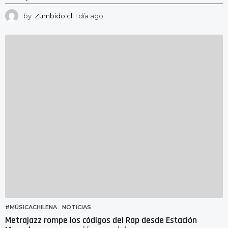
by
Zumbido.cl
1 día ago
1
d
í
a
a
g
o
#MÚSICACHILENA
,
NOTICIAS
Metrajazz rompe los códigos del Rap desde Estación