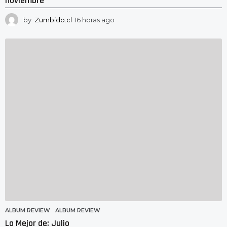
noviembre
by
Zumbido.cl
16 horas ago
1
5
h
o
r
a
s
a
g
o
ALBUM REVIEW
ALBUM REVIEW
Lo Mejor de: Julio