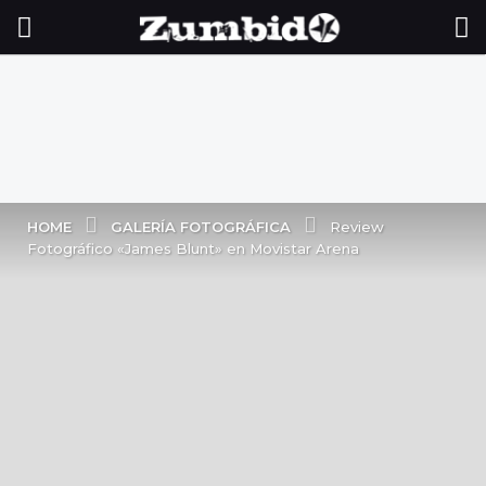
GALERÍA FOTOGRÁFICA
HOME
Review
Fotográfico «James Blunt» en Movistar Arena