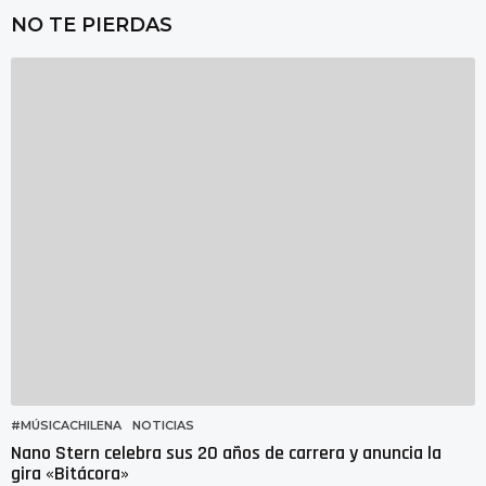
e
NO TE PIERDAS
s
a
g
o
#MÚSICACHILENA
,
NOTICIAS
Nano Stern celebra sus 20 años de carrera y anuncia la
gira «Bitácora»