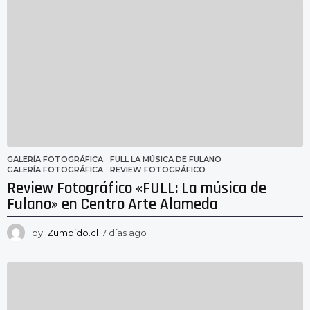
GALERÍA FOTOGRÁFICA
FULL LA MÚSICA DE FULANO
,
GALERÍA FOTOGRÁFICA
,
REVIEW FOTOGRÁFICO
Review Fotográfico «FULL: La música de
Fulano» en Centro Arte Alameda
by
Zumbido.cl
7 días ago
6
d
í
a
s
a