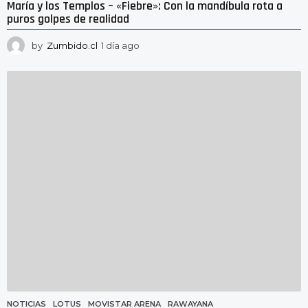
María y los Templos – «Fiebre»: Con la mandíbula rota a
puros golpes de realidad
by
Zumbido.cl
1 día ago
1
d
í
a
a
g
o
NOTICIAS
LOTUS
,
MOVISTAR ARENA
,
RAWAYANA