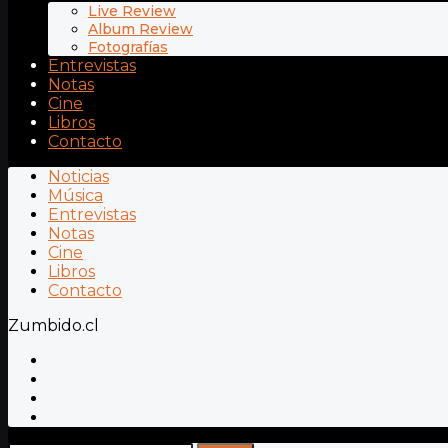
Live Review
Album Review
Fotografías
Entrevistas
Notas
Cine
Libros
Contacto
Noticias
Música
Entrevistas
Notas
Cine
Libros
Contacto
Zumbido.cl