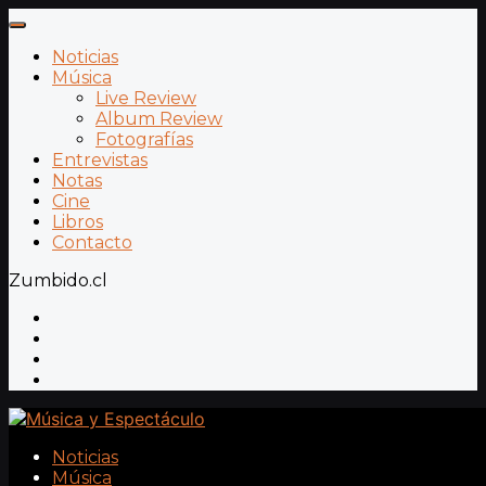
Noticias
Música
Live Review
Album Review
Fotografías
Entrevistas
Notas
Cine
Libros
Contacto
Zumbido.cl
Noticias
Música