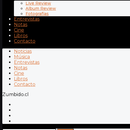
Live Review
Album Review
Fotografías
Entrevistas
Notas
Cine
Libros
Contacto
Noticias
Música
Entrevistas
Notas
Cine
Libros
Contacto
Zumbido.cl