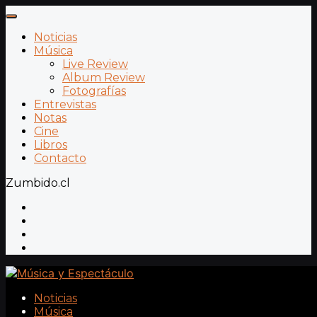
Noticias
Música
Live Review
Album Review
Fotografías
Entrevistas
Notas
Cine
Libros
Contacto
Zumbido.cl
Noticias
Música