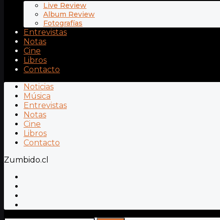
Live Review
Album Review
Fotografías
Entrevistas
Notas
Cine
Libros
Contacto
Noticias
Música
Entrevistas
Notas
Cine
Libros
Contacto
Zumbido.cl