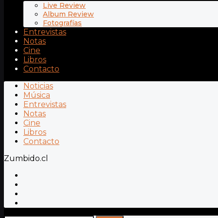
Live Review
Album Review
Fotografías
Entrevistas
Notas
Cine
Libros
Contacto
Noticias
Música
Entrevistas
Notas
Cine
Libros
Contacto
Zumbido.cl