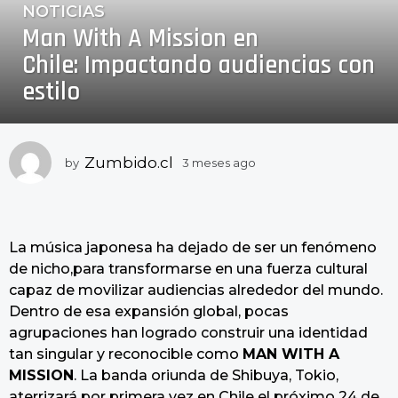
NOTICIAS
3
Man With A Mission en
m
e
Chile: Impactando audiencias con
s
estilo
e
s
a
g
Zumbido.cl
by
3 meses ago
3
m
o
e
3
s
m
e
e
La música japonesa ha dejado de ser un fenómeno
s
a
s
de nicho,para transformarse en una fuerza cultural
g
e
capaz de movilizar audiencias alrededor del mundo.
o
s
Dentro de esa expansión global, pocas
a
agrupaciones han logrado construir una identidad
g
tan singular y reconocible como
MAN WITH A
o
MISSION
. La banda oriunda de Shibuya, Tokio,
aterrizará por primera vez en Chile el próximo 24 de