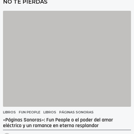
NO TE PIERDAS
a
s
a
g
o
LIBROS
FUN PEOPLE
,
LIBROS
,
PÁGINAS SONORAS
«Páginas Sonoras»: Fun People o el poder del amor
eléctrico y un romance en eterno resplandor