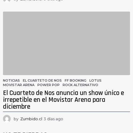
d
í
a
s
a
g
o
NOTICIAS
EL CUARTETO DE NOS
,
FF BOOKING
,
LOTUS
,
MOVISTAR ARENA
,
POWER POP
,
ROCK ALTERNATIVO
El Cuarteto de Nos anuncia un show único e
irrepetible en el Movistar Arena para
diciembre
by
Zumbido.cl
3 días ago
3
d
í