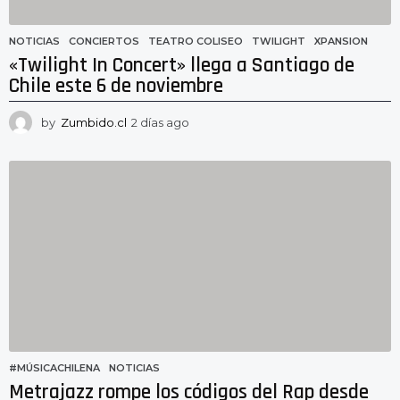
NOTICIAS
CONCIERTOS
,
TEATRO COLISEO
,
TWILIGHT
,
XPANSION
«Twilight In Concert» llega a Santiago de
Chile este 6 de noviembre
by
Zumbido.cl
2 días ago
2
d
í
a
s
a
g
o
#MÚSICACHILENA
,
NOTICIAS
Metrajazz rompe los códigos del Rap desde