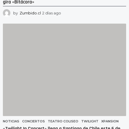
gira «Bitácora»
by
Zumbido.cl
2 días ago
2
d
í
a
s
a
g
o
NOTICIAS
CONCIERTOS
,
TEATRO COLISEO
,
TWILIGHT
,
XPANSION
«Twilight In Concert» llega a Santiago de Chile este 6 de