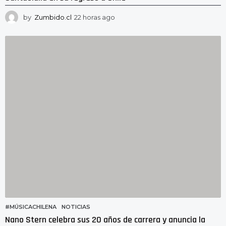
by
Zumbido.cl
22 horas ago
2
2
h
o
r
a
s
a
g
o
#MÚSICACHILENA
,
NOTICIAS
Nano Stern celebra sus 20 años de carrera y anuncia la