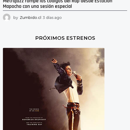
Metrajazz rompe los códigos del Rap desde Estación
Mapocho con una sesión especial
by
Zumbido.cl
3 días ago
3
d
í
a
PRÓXIMOS ESTRENOS
s
a
g
o