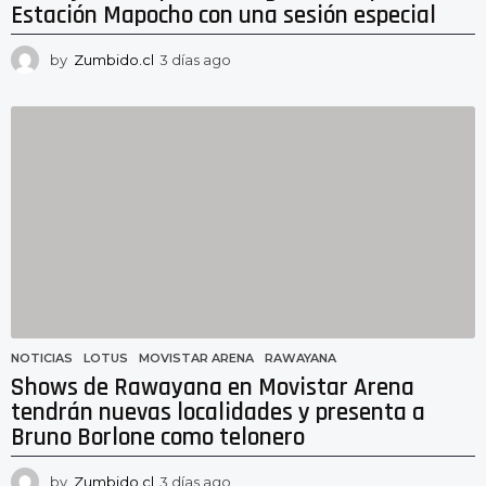
Estación Mapocho con una sesión especial
by
Zumbido.cl
3 días ago
3
d
í
a
s
a
g
o
NOTICIAS
LOTUS
,
MOVISTAR ARENA
,
RAWAYANA
Shows de Rawayana en Movistar Arena
tendrán nuevas localidades y presenta a
Bruno Borlone como telonero
by
Zumbido.cl
3 días ago
3