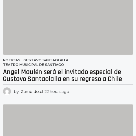
NOTICIAS
GUSTAVO SANTAOLALLA
,
TEATRO MUNICIPAL DE SANTIAGO
Angel Maulén será el invitado especial de
Gustavo Santaolalla en su regreso a Chile
by
Zumbido.cl
22 horas ago
2
2
h
o
r
a
s
a