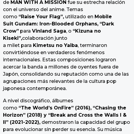
de
MAN WITH A MISSION
fue su estrecha relación
con el universo del anime. Temas
como
“
Raise
Your
Flag”,
utilizado en
Mobile
Suit
Gundam
: Iron-
Blooded
Orphans
,
“Dark
Crow”
para
Vinland Saga
, o
“
Kizuna
no
Kiseki”,
colaboración junto
a milet para
Kimetsu
no
Yaiba
, terminaron
convirtiéndose en verdaderos fenómenos
internacionales. Estas composiciones lograron
acercar la banda a millones de oyentes fuera de
Japón, consolidando su reputación como una de las
agrupaciones más relevantes de la cultura pop
japonesa contemporánea.
A nivel discográfico, álbumes
como
“
The
World’s
On
Fire
”
(2016),
“
Chasing
the
Horizon
”
(2018) y
“
Break and Cross
the
Walls I &
II
”
(2021-2022)
,
demostraron la capacidad del grupo
para evolucionar sin perder su esencia. Su música