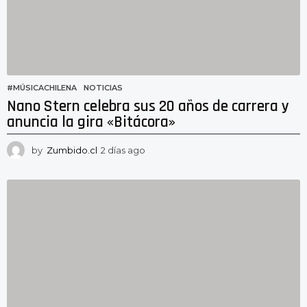
g
o
#MÚSICACHILENA
,
NOTICIAS
Nano Stern celebra sus 20 años de carrera y
anuncia la gira «Bitácora»
by
Zumbido.cl
2 días ago
2
d
í
a
s
a
g
o