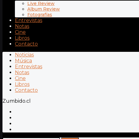
Live Review
Album Review
Fotografías
Entrevistas
Notas
Cine
Libros
Contacto
Noticias
Música
Entrevistas
Notas
Cine
Libros
Contacto
Zumbido.cl