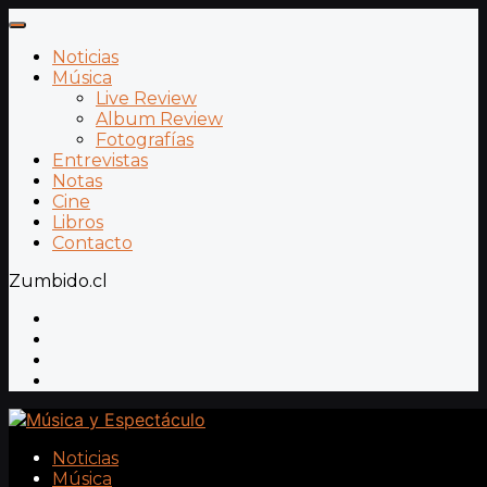
Noticias
Música
Live Review
Album Review
Fotografías
Entrevistas
Notas
Cine
Libros
Contacto
Zumbido.cl
Noticias
Música