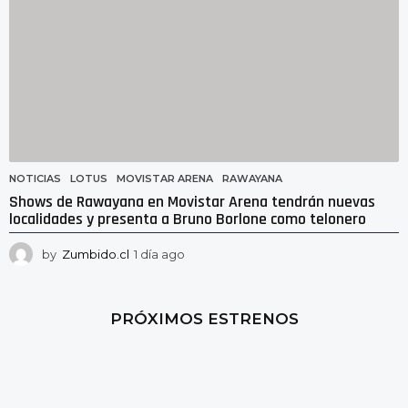
NOTICIAS
LOTUS
,
MOVISTAR ARENA
,
RAWAYANA
Shows de Rawayana en Movistar Arena tendrán nuevas
localidades y presenta a Bruno Borlone como telonero
by
Zumbido.cl
1 día ago
1
d
í
a
PRÓXIMOS ESTRENOS
a
g
o