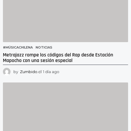
#MÚSICACHILENA
,
NOTICIAS
Metrajazz rompe los códigos del Rap desde Estación
Mapocho con una sesión especial
by
Zumbido.cl
1 día ago
2
3
h
o
r
a
s
a
g
o