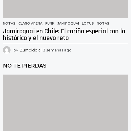
NOTAS
CLARO ARENA
,
FUNK
,
JAMIROQUAI
,
LOTUS
,
NOTAS
Jamiroquai en Chile: El cariño especial con lo
histórico y el nuevo reto
by
Zumbido.cl
3 semanas ago
3
s
e
NO TE PIERDAS
m
a
n
a
s
a
g
o