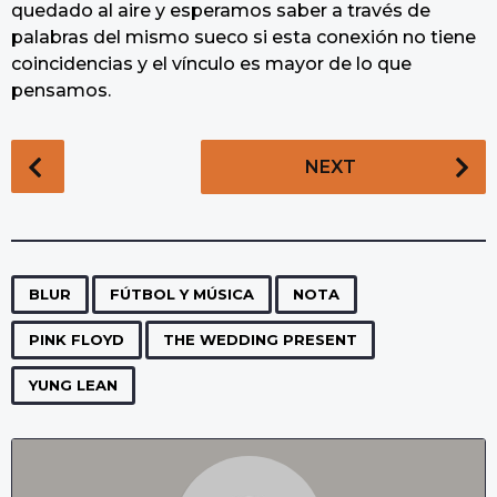
quedado al aire y esperamos saber a través de
palabras del mismo sueco si esta conexión no tiene
coincidencias y el vínculo es mayor de lo que
pensamos.
P
NEXT
o
s
t
P
,
,
,
,
,
a
BLUR
FÚTBOL Y MÚSICA
NOTA
g
PINK FLOYD
THE WEDDING PRESENT
i
n
YUNG LEAN
a
t
i