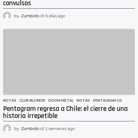
convulsos
by
Zumbido.cl
6 días ago
6
d
í
a
s
a
g
o
NOTAS
CLUB BLONDIE
,
DOOM METAL
,
NOTAS
,
PENTAGRAM US
Pentagram regresa a Chile: el cierre de una
historia irrepetible
by
Zumbido.cl
2 semanas ago
2
s