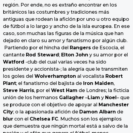
región. Por ende, no es extraño encontrar en los
británicos las costumbres y tradiciones más
antiguas que rodean la afición por uno u otro equipo
de fútbol a lo largo y ancho de la isla europea. En ese
caso, son muchas las figuras de la música que han
dejado en claro su amor y fanatismo por algún club.
Partiendo por el hincha del
Rangers
de Escocia, el
cantante
Rod Steward
;
Elton John
y su amor por el
Watford
-club del cual varias veces ha sido
presidente y accionista-; la alegría que le transmiten
los goles del
Wolverhampton
al vocalista
Robert
Plant
; el fanatismo del bajista de
Iron Maiden
,
Steve Harris
, por el
West Ham
de Londres; la ficticia
unión de los hermanos
Gallagher
–
Liam
y
Noel
– que
se produce con el objetivo de apoyar al
Manchester
City
; o la apasionada afición de
Damon Albarn
de
blur
con el
Chelsea FC
. Muchos son los ejemplos
que demuestra que ningún mortal está a salvo de la