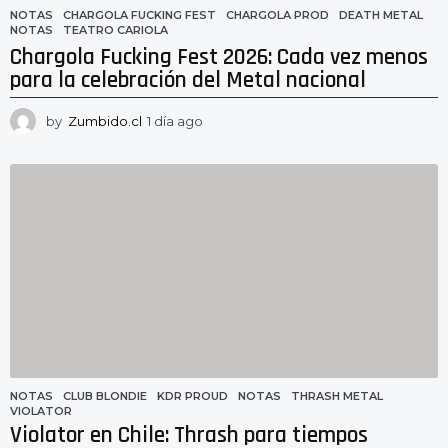
NOTAS
CHARGOLA FUCKING FEST
,
CHARGOLA PROD
,
DEATH METAL
,
NOTAS
,
TEATRO CARIOLA
Chargola Fucking Fest 2026: Cada vez menos
para la celebración del Metal nacional
by
Zumbido.cl
1 día ago
1
d
í
a
a
g
o
NOTAS
CLUB BLONDIE
,
KDR PROUD
,
NOTAS
,
THRASH METAL
,
VIOLATOR
Violator en Chile: Thrash para tiempos