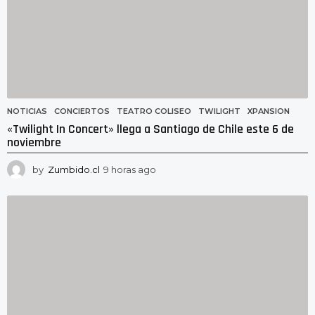
NOTICIAS
CONCIERTOS
,
TEATRO COLISEO
,
TWILIGHT
,
XPANSION
«Twilight In Concert» llega a Santiago de Chile este 6 de
noviembre
by
Zumbido.cl
9 horas ago
8
h
o
r
a
s
a
g
o