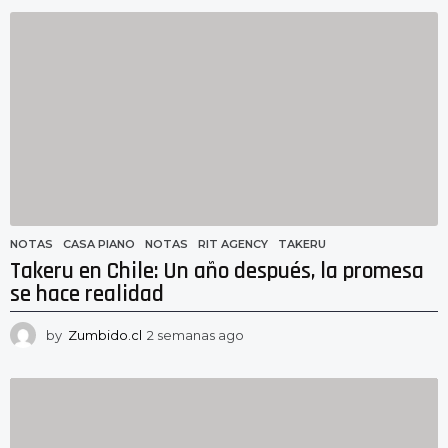
e
m
a
n
a
s
a
g
o
NOTAS
CASA PIANO
,
NOTAS
,
RIT AGENCY
,
TAKERU
Takeru en Chile: Un año después, la promesa
se hace realidad
by
Zumbido.cl
2 semanas ago
2
s
e
m
a
n