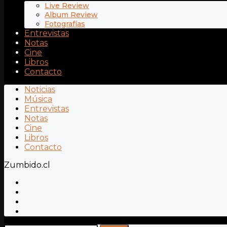
Live Review
Album Review
Fotografías
Entrevistas
Notas
Cine
Libros
Contacto
Noticias
Música
Entrevistas
Notas
Cine
Libros
Contacto
Zumbido.cl