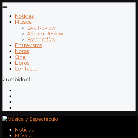
Noticias
Música
Live Review
Album Review
Fotografías
Entrevistas
Notas
Cine
Libros
Contacto
Zumbido.cl
Noticias
Música