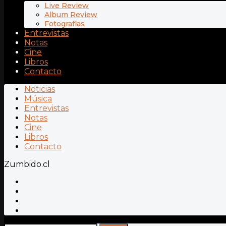
Live Review
Album Review
Fotografías
Entrevistas
Notas
Cine
Libros
Contacto
Noticias
Música
Entrevistas
Notas
Cine
Libros
Contacto
Zumbido.cl