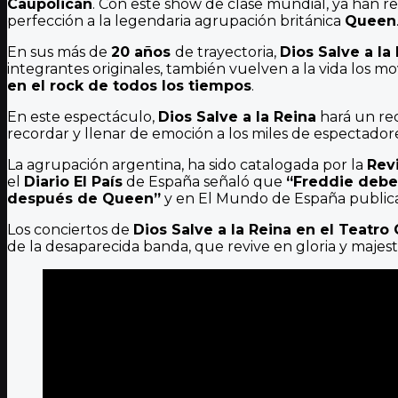
Caupolicán
. Con este show de clase mundial, ya han r
perfección a la legendaria agrupación británica
Queen
En sus más de
20 años
de trayectoria,
Dios Salve a la
integrantes originales, también vuelven a la vida los m
en el rock de todos los tiempos
.
En este espectáculo,
Dios Salve a la Reina
hará un rec
recordar y llenar de emoción a los miles de espectadore
La agrupación argentina, ha sido catalogada por la
Rev
el
Diario El País
de España señaló que
“Freddie debe 
después de Queen”
y en El Mundo de España publi
Los conciertos de
Dios Salve a la Reina en el Teatro
de la desaparecida banda, que revive en gloria y majes