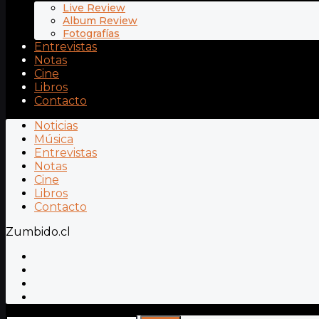
Live Review
Album Review
Fotografías
Entrevistas
Notas
Cine
Libros
Contacto
Noticias
Música
Entrevistas
Notas
Cine
Libros
Contacto
Zumbido.cl