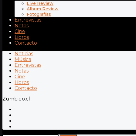
Live Review
Album Review
Fotografías
Entrevistas
Notas
Cine
Libros
Contacto
Noticias
Música
Entrevistas
Notas
Cine
Libros
Contacto
Zumbido.cl