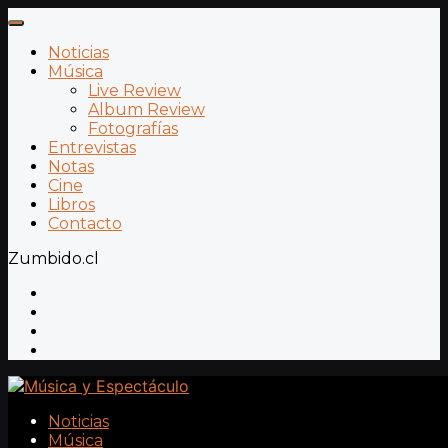
Noticias
Música
Live Review
Album Review
Fotografías
Entrevistas
Notas
Cine
Libros
Contacto
Zumbido.cl
Noticias
Música