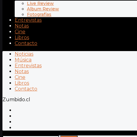
Live Review
Album Review
Fotografías
Entrevistas
Notas
Cine
Libros
Contacto
Noticias
Música
Entrevistas
Notas
Cine
Libros
Contacto
Zumbido.cl