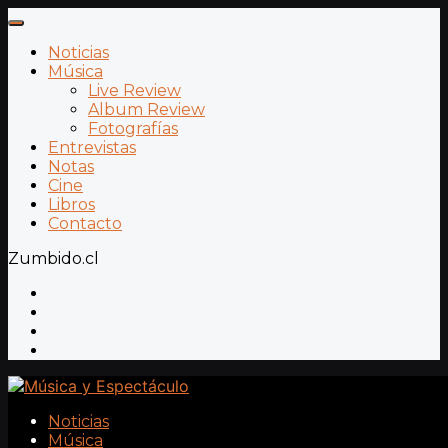
Noticias
Música
Live Review
Album Review
Fotografías
Entrevistas
Notas
Cine
Libros
Contacto
Zumbido.cl
Noticias
Música