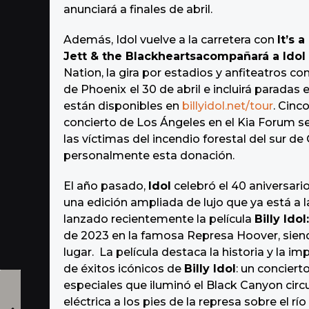
anunciará a finales de abril.
Además, Idol vuelve a la carretera con
It’s 
Jett & the Blackhearts
acompañará a Idol
Nation, la gira por estadios y anfiteatros 
de Phoenix
el 30 de abril e incluirá paradas
están disponibles en
billyidol.net/tour
. Cinc
concierto de Los Ángeles en el Kia Forum s
las víctimas del incendio forestal del sur de 
personalmente esta donación.
El año pasado,
Idol
celebró el 40 aniversari
una edición ampliada de lujo que ya está a 
lanzado recientemente la película
Billy Idol
de 2023 en la famosa Represa Hoover, siend
lugar. La película destaca la historia y la i
de éxitos icónicos de
Billy Idol
: un concier
especiales que iluminó el Black Canyon circu
eléctrica a los pies de la represa sobre el r