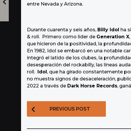
entre Nevada y Arizona.
Durante cuarenta y seis años,
Billy Idol
ha si
& roll. Primero como líder de
Generation X
que hicieron de la positividad, la profundi
En 1982, Idol se embarcó en una notable carr
integró el latido de los clubes, la profundida
desesperación del rockabilly, las líneas aud
roll.
Idol
, que ha girado constantemente por
no muestra signos de desaceleración, publ
2022 a través de
Dark Horse Records
, ganá
P
PREVIOUS POST
o
s