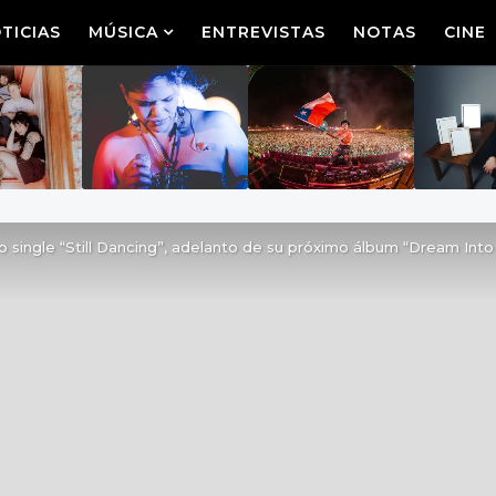
TICIAS
MÚSICA
ENTREVISTAS
NOTAS
CINE
vo single “Still Dancing”, adelanto de su próximo álbum “Dream Into