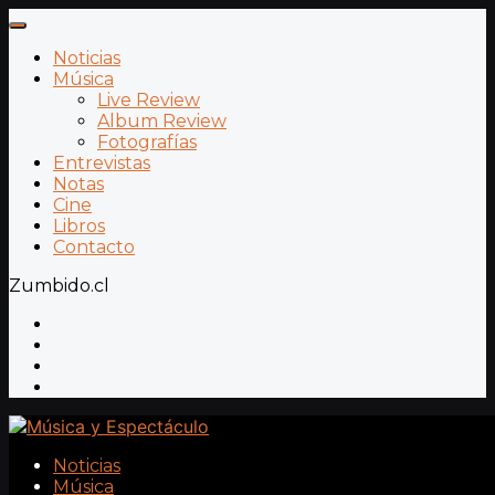
Noticias
Música
Live Review
Album Review
Fotografías
Entrevistas
Notas
Cine
Libros
Contacto
Zumbido.cl
Noticias
Música