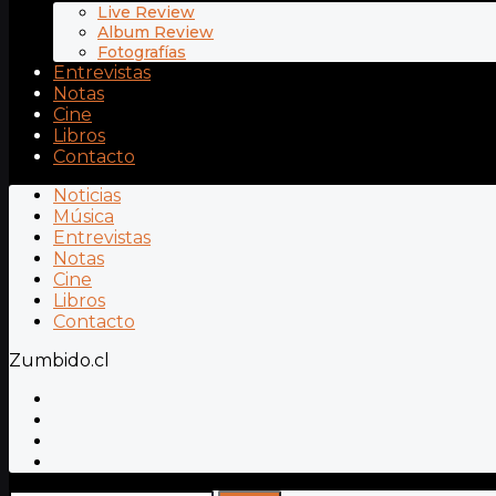
Live Review
Album Review
Fotografías
Entrevistas
Notas
Cine
Libros
Contacto
Noticias
Música
Entrevistas
Notas
Cine
Libros
Contacto
Zumbido.cl