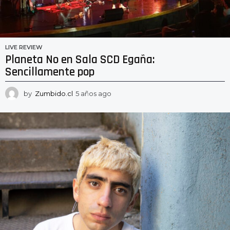
LIVE REVIEW
Planeta No en Sala SCD Egaña:
Sencillamente pop
by
Zumbido.cl
5 años ago
5
a
ñ
o
s
a
g
o