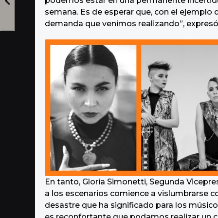
podemos estar en una permanente incertidu
semana. Es de esperar que, con el ejemplo d
demanda que venimos realizando”, expresó 
En tanto, Gloria Simonetti, Segunda Vicepres
a los escenarios comience a vislumbrarse co
desastre que ha significado para los músicos
es reconfortante que podamos realizar un c