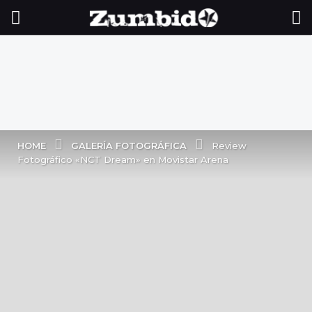
GALERÍA FOTOGRÁFICA
HOME
Review
Fotográfico «NCT Dream» en Movistar Arena