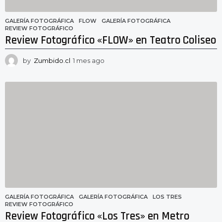
GALERÍA FOTOGRÁFICA
FLOW
,
GALERÍA FOTOGRÁFICA
,
REVIEW FOTOGRÁFICO
Review Fotográfico «FLOW» en Teatro Coliseo
by
Zumbido.cl
1 mes ago
1
m
e
s
a
g
o
GALERÍA FOTOGRÁFICA
GALERÍA FOTOGRÁFICA
,
LOS TRES
,
REVIEW FOTOGRÁFICO
Review Fotográfico «Los Tres» en Metro