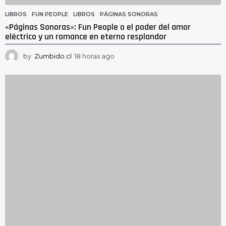
LIBROS
FUN PEOPLE
,
LIBROS
,
PÁGINAS SONORAS
«Páginas Sonoras»: Fun People o el poder del amor
eléctrico y un romance en eterno resplandor
by
Zumbido.cl
18 horas ago
1
8
h
o
r
a
s
a
g
o