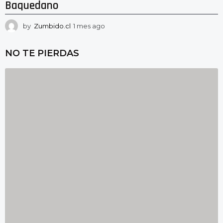
Baquedano
by
Zumbido.cl
1 mes ago
1
m
e
NO TE PIERDAS
s
a
g
o