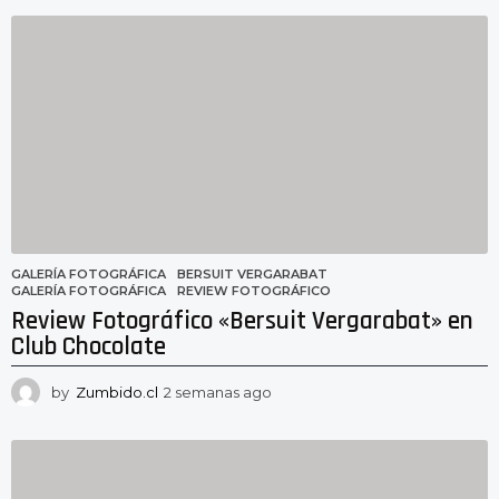
e
m
a
n
a
a
g
o
GALERÍA FOTOGRÁFICA
BERSUIT VERGARABAT
,
GALERÍA FOTOGRÁFICA
,
REVIEW FOTOGRÁFICO
Review Fotográfico «Bersuit Vergarabat» en
Club Chocolate
by
Zumbido.cl
2 semanas ago
2
s
e
m
a
n