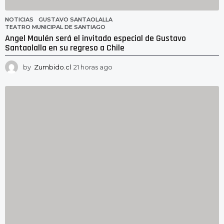
NOTICIAS
GUSTAVO SANTAOLALLA
,
TEATRO MUNICIPAL DE SANTIAGO
Angel Maulén será el invitado especial de Gustavo
Santaolalla en su regreso a Chile
by
Zumbido.cl
21 horas ago
2
1
h
o
r
a
s
a
g
o