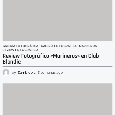
a
s
a
g
o
GALERÍA FOTOGRÁFICA
GALERÍA FOTOGRÁFICA
,
MARINEROS
,
REVIEW FOTOGRÁFICO
Review Fotográfico «Marineros» en Club
Blondie
by
Zumbido.cl
3 semanas ago
3
s
e
m
a
n
a
s
a