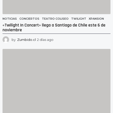
NOTICIAS
CONCIERTOS
,
TEATRO COLISEO
,
TWILIGHT
,
XPANSION
«Twilight In Concert» llega a Santiago de Chile este 6 de
noviembre
by
Zumbido.cl
2 días ago
2
d
í
a
s
a
g
o