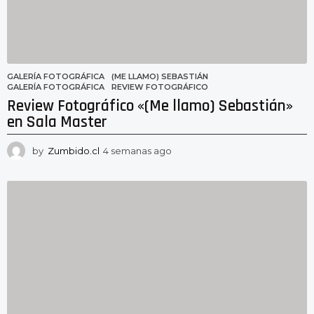
g
o
GALERÍA FOTOGRÁFICA
(ME LLAMO) SEBASTIÁN
,
GALERÍA FOTOGRÁFICA
,
REVIEW FOTOGRÁFICO
Review Fotográfico «(Me llamo) Sebastián»
en Sala Master
by
Zumbido.cl
4 semanas ago
4
s
e
m
a
n
a
s
a
g
o