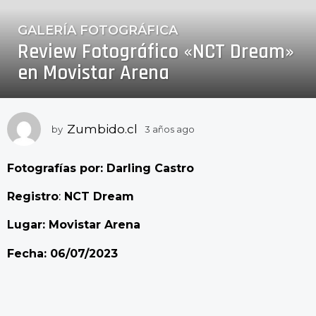
GALERÍA FOTOGRÁFICA
3
Review Fotográfico «NCT Dream»
a
ñ
en Movistar Arena
o
s
a
Zumbido.cl
by
3 años ago
3
g
a
o
ñ
3
Fotografías por: Darling Castro
o
a
s
Registro
:
NCT Dream
a
ñ
g
o
o
Lugar: Movistar Arena
s
a
Fecha: 06/07/2023
g
o