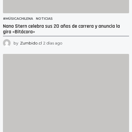
#MÚSICACHILENA
,
NOTICIAS
Nano Stern celebra sus 20 años de carrera y anuncia la
gira «Bitácora»
by
Zumbido.cl
2 días ago
2
d
í
a
s
a
g
o