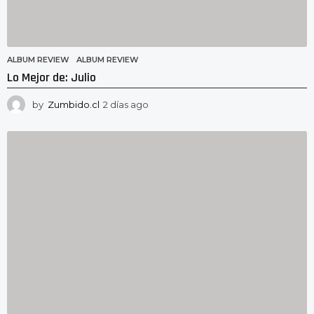
ALBUM REVIEW
ALBUM REVIEW
Lo Mejor de: Julio
by
Zumbido.cl
2 días ago
2
d
í
a
s
a
g
o