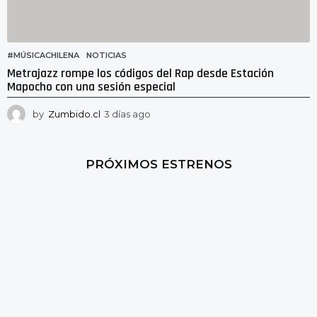
#MÚSICACHILENA
,
NOTICIAS
Metrajazz rompe los códigos del Rap desde Estación
Mapocho con una sesión especial
by
Zumbido.cl
3 días ago
2
d
í
a
PRÓXIMOS ESTRENOS
s
a
g
o