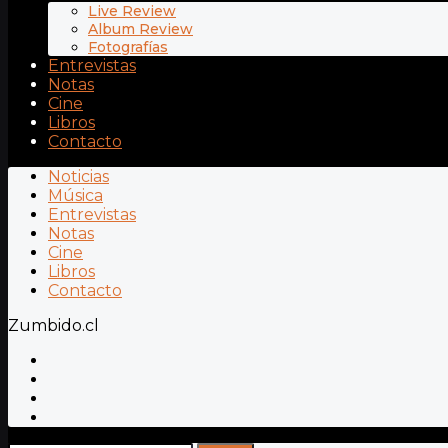
Live Review
Album Review
Fotografías
Entrevistas
Notas
Cine
Libros
Contacto
Noticias
Música
Entrevistas
Notas
Cine
Libros
Contacto
Zumbido.cl