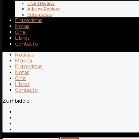
Live Review
Album Review
Fotografías
Entrevistas
Notas
Cine
Libros
Contacto
Noticias
Música
Entrevistas
Notas
Cine
Libros
Contacto
Zumbido.cl