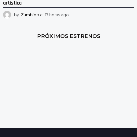
artística
by
Zumbido.cl
17 horas ago
1
3
h
o
PRÓXIMOS ESTRENOS
r
a
s
a
g
o