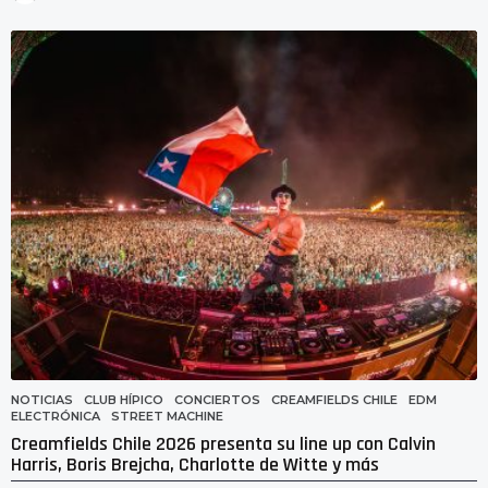
5
h
o
r
a
s
a
g
o
NOTICIAS
CLUB HÍPICO
,
CONCIERTOS
,
CREAMFIELDS CHILE
,
EDM
,
ELECTRÓNICA
,
STREET MACHINE
Creamfields Chile 2026 presenta su line up con Calvin
Harris, Boris Brejcha, Charlotte de Witte y más