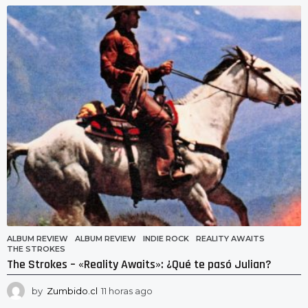
o
r
a
s
a
g
o
ALBUM REVIEW
ALBUM REVIEW
,
INDIE ROCK
,
REALITY AWAITS
,
THE STROKES
The Strokes – «Reality Awaits»: ¿Qué te pasó Julian?
by
Zumbido.cl
11 horas ago
1
1