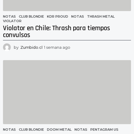
NOTAS
CLUB BLONDIE
,
KDR PROUD
,
NOTAS
,
THRASH METAL
,
VIOLATOR
Violator en Chile: Thrash para tiempos
convulsos
by
Zumbido.cl
1 semana ago
1
s
e
m
a
n
a
a
g
o
NOTAS
CLUB BLONDIE
,
DOOM METAL
,
NOTAS
,
PENTAGRAM US