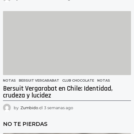
s
e
m
a
n
a
s
a
g
o
NOTAS
BERSUIT VERGARABAT
,
CLUB CHOCOLATE
,
NOTAS
Bersuit Vergarabat en Chile: Identidad,
crudeza y lucidez
by
Zumbido.cl
3 semanas ago
3
s
e
NO TE PIERDAS
m
a