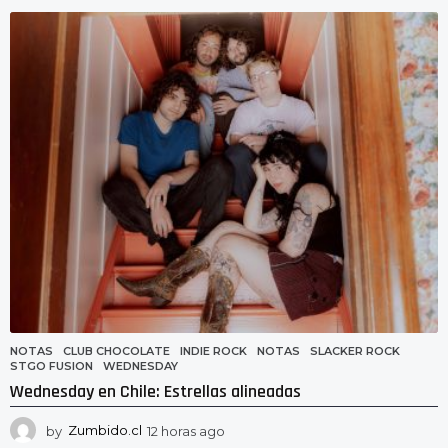
h
o
r
a
s
a
g
o
NOTAS
CLUB CHOCOLATE
,
INDIE ROCK
,
NOTAS
,
SLACKER ROCK
,
STGO FUSION
,
WEDNESDAY
Wednesday en Chile: Estrellas alineadas
by
Zumbido.cl
12 horas ago
1