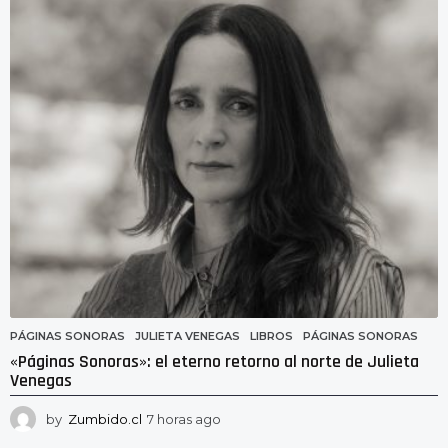
n
a
s
a
g
o
PÁGINAS SONORAS
JULIETA VENEGAS
,
LIBROS
,
PÁGINAS SONORAS
«Páginas Sonoras»: el eterno retorno al norte de Julieta
Venegas
by
Zumbido.cl
7 horas ago
7
h