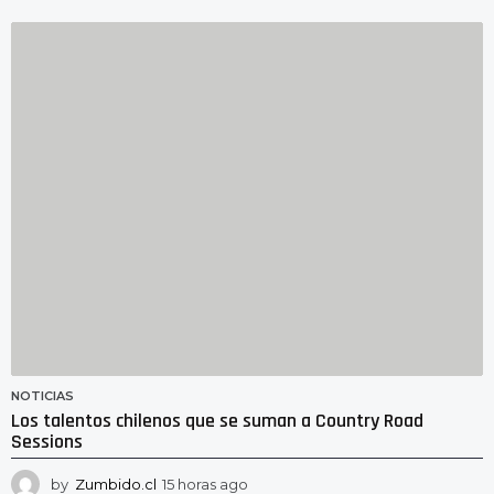
2
h
o
r
a
s
a
g
o
NOTICIAS
Los talentos chilenos que se suman a Country Road
Sessions
by
Zumbido.cl
15 horas ago
1