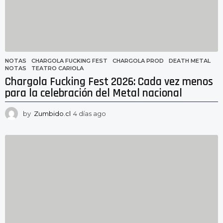
o
NOTAS
CHARGOLA FUCKING FEST
,
CHARGOLA PROD
,
DEATH METAL
,
NOTAS
,
TEATRO CARIOLA
Chargola Fucking Fest 2026: Cada vez menos
para la celebración del Metal nacional
by
Zumbido.cl
4 días ago
4
d
í
a
s
a
g
o