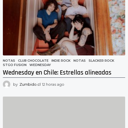
NOTAS
CLUB CHOCOLATE
,
INDIE ROCK
,
NOTAS
,
SLACKER ROCK
,
STGO FUSION
,
WEDNESDAY
Wednesday en Chile: Estrellas alineadas
by
Zumbido.cl
12 horas ago
1
2
h
o
r
a
s
a
g