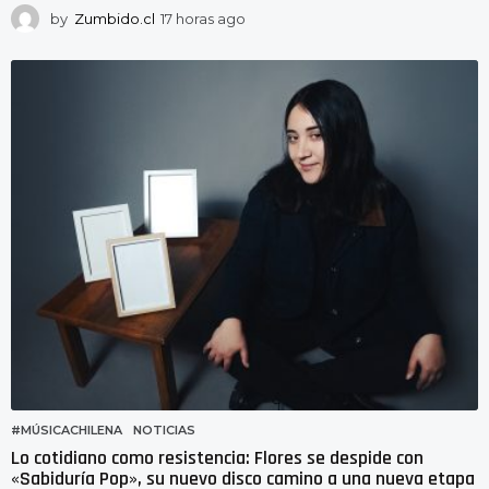
by
Zumbido.cl
17 horas ago
1
7
h
o
r
a
s
a
g
o
#MÚSICACHILENA
,
NOTICIAS
Lo cotidiano como resistencia: Flores se despide con
«Sabiduría Pop», su nuevo disco camino a una nueva etapa