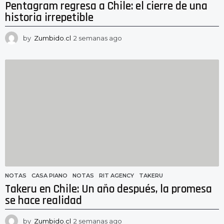
Pentagram regresa a Chile: el cierre de una
historia irrepetible
by
Zumbido.cl
2 semanas ago
2
s
e
m
a
n
a
s
a
g
o
NOTAS
CASA PIANO
,
NOTAS
,
RIT AGENCY
,
TAKERU
Takeru en Chile: Un año después, la promesa
se hace realidad
by
Zumbido.cl
2 semanas ago
2