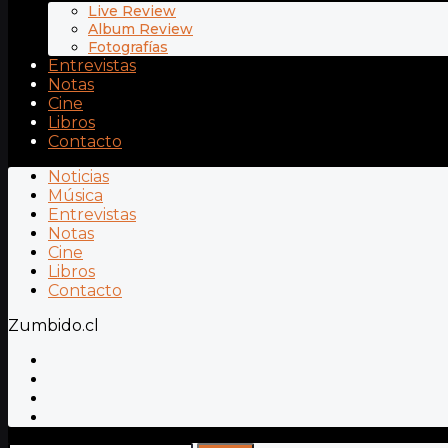
Live Review
Album Review
Fotografías
Entrevistas
Notas
Cine
Libros
Contacto
Noticias
Música
Entrevistas
Notas
Cine
Libros
Contacto
Zumbido.cl