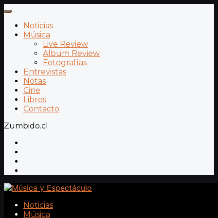
Noticias
Música
Live Review
Album Review
Fotografías
Entrevistas
Notas
Cine
Libros
Contacto
Zumbido.cl
Noticias
Música