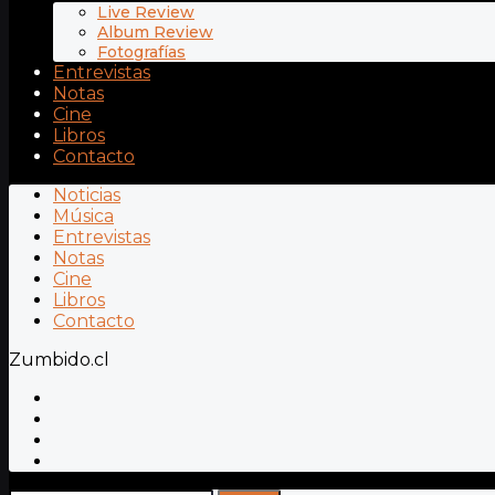
Live Review
Album Review
Fotografías
Entrevistas
Notas
Cine
Libros
Contacto
Noticias
Música
Entrevistas
Notas
Cine
Libros
Contacto
Zumbido.cl