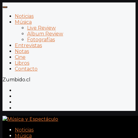
Noticias
Música
Live Review
Album Review
Fotografías
Entrevistas
Notas
Cine
Libros
Contacto
Zumbido.cl
Noticias
Música