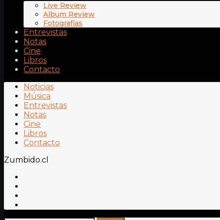
Live Review
Album Review
Fotografías
Entrevistas
Notas
Cine
Libros
Contacto
Noticias
Música
Entrevistas
Notas
Cine
Libros
Contacto
Zumbido.cl