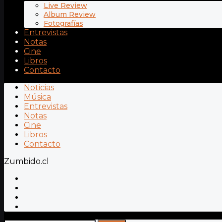
Live Review
Album Review
Fotografías
Entrevistas
Notas
Cine
Libros
Contacto
Noticias
Música
Entrevistas
Notas
Cine
Libros
Contacto
Zumbido.cl