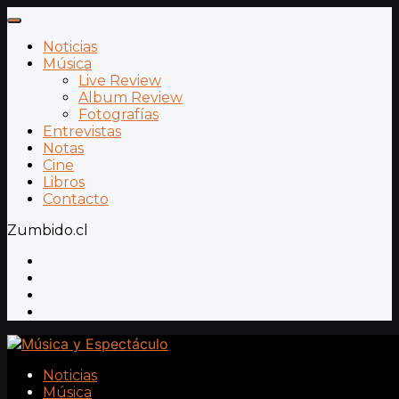
Noticias
Música
Live Review
Album Review
Fotografías
Entrevistas
Notas
Cine
Libros
Contacto
Zumbido.cl
Noticias
Música