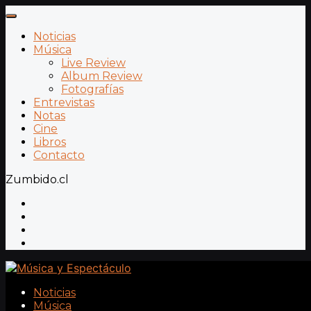
Noticias
Música
Live Review
Album Review
Fotografías
Entrevistas
Notas
Cine
Libros
Contacto
Zumbido.cl
Noticias
Música