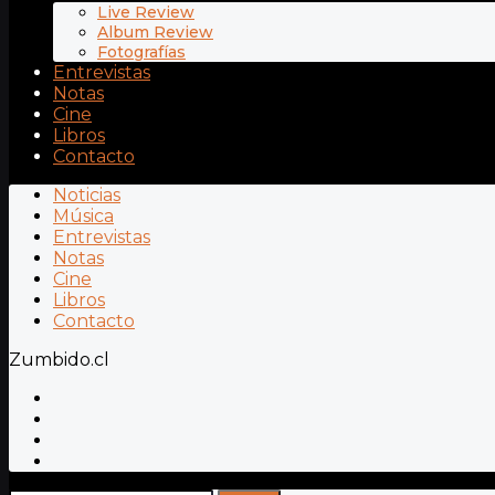
Live Review
Album Review
Fotografías
Entrevistas
Notas
Cine
Libros
Contacto
Noticias
Música
Entrevistas
Notas
Cine
Libros
Contacto
Zumbido.cl