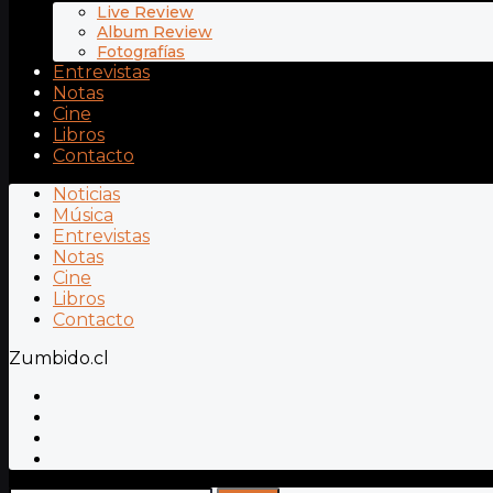
Live Review
Album Review
Fotografías
Entrevistas
Notas
Cine
Libros
Contacto
Noticias
Música
Entrevistas
Notas
Cine
Libros
Contacto
Zumbido.cl