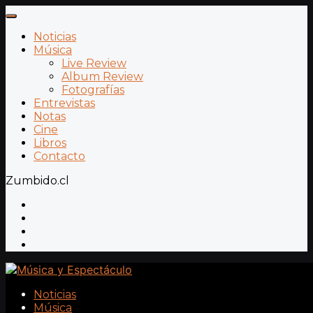
Noticias
Música
Live Review
Album Review
Fotografías
Entrevistas
Notas
Cine
Libros
Contacto
Zumbido.cl
Noticias
Música