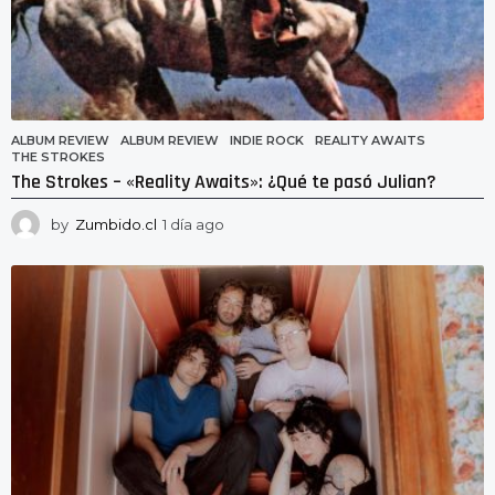
ALBUM REVIEW
ALBUM REVIEW
,
INDIE ROCK
,
REALITY AWAITS
,
THE STROKES
The Strokes – «Reality Awaits»: ¿Qué te pasó Julian?
by
Zumbido.cl
1 día ago
1
d
í
a
a
g
o