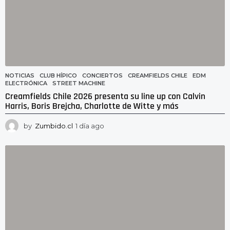
NOTICIAS
CLUB HÍPICO
,
CONCIERTOS
,
CREAMFIELDS CHILE
,
EDM
,
ELECTRÓNICA
,
STREET MACHINE
Creamfields Chile 2026 presenta su line up con Calvin
Harris, Boris Brejcha, Charlotte de Witte y más
by
Zumbido.cl
1 día ago
1
d
í
a
a
g
o