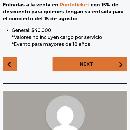
Entradas a la venta en
Puntoticket
con 15% de
descuento para quienes tengan su entrada para
el concierto del 15 de agosto:
General: $40.000
*Valores no incluyen cargo por servicio
*Evento para mayores de 18 años
P
NEXT
o
s
t
P
a
g
i
n
a