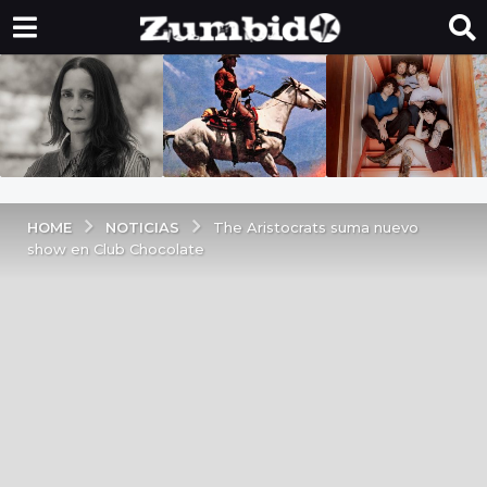
NOTICIAS
HOME
The Aristocrats suma nuevo
show en Club Chocolate