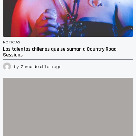
NOTICIAS
Los talentos chilenos que se suman a Country Road
Sessions
by
Zumbido.cl
1 día ago
1
d
í
a
a
g
o