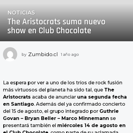
NOTICIAS
1
The Aristocrats suma nuevo
a
ñ
show en Club Chocolate
o
a
g
Zumbido.cl
by
1 año ago
1
o
a
1
ñ
a
o
ñ
a
La espera por ver a uno de los tríos de rock fusión
g
o
o
más virtuosos del planeta ha sido tal, que
The
a
Aristocrats
acaba de anunciar
una segunda fecha
g
en Santiago
. Además del ya confirmado concierto
o
del 15 de agosto, el grupo integrado por
Guthrie
Govan – Bryan Beller – Marco Minnemann
se
presentará también el
miércoles 14 de agosto en
el Club Chocolate
, como parte de su aclamada