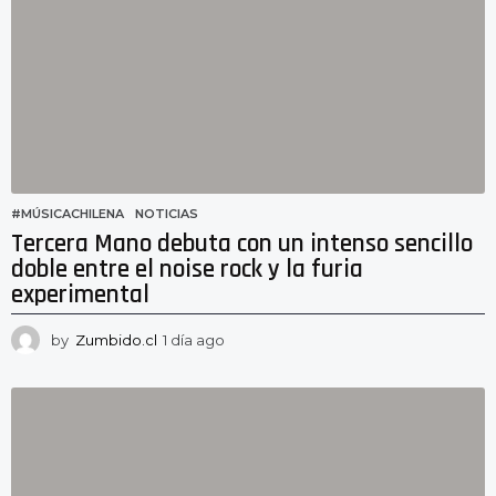
g
o
#MÚSICACHILENA
,
NOTICIAS
Tercera Mano debuta con un intenso sencillo
doble entre el noise rock y la furia
experimental
by
Zumbido.cl
1 día ago
1
d
í
a
a
g
o