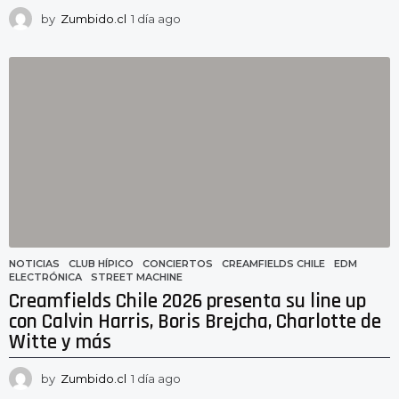
by
Zumbido.cl
1 día ago
1
d
í
a
a
g
o
NOTICIAS
CLUB HÍPICO
,
CONCIERTOS
,
CREAMFIELDS CHILE
,
EDM
,
ELECTRÓNICA
,
STREET MACHINE
Creamfields Chile 2026 presenta su line up
con Calvin Harris, Boris Brejcha, Charlotte de
Witte y más
by
Zumbido.cl
1 día ago
1
d