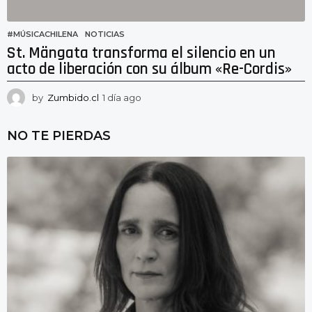
#MÚSICACHILENA
,
NOTICIAS
St. Mängata transforma el silencio en un
acto de liberación con su álbum «Re-Cordis»
by
Zumbido.cl
1 día ago
1
d
í
NO TE PIERDAS
a
a
g
o