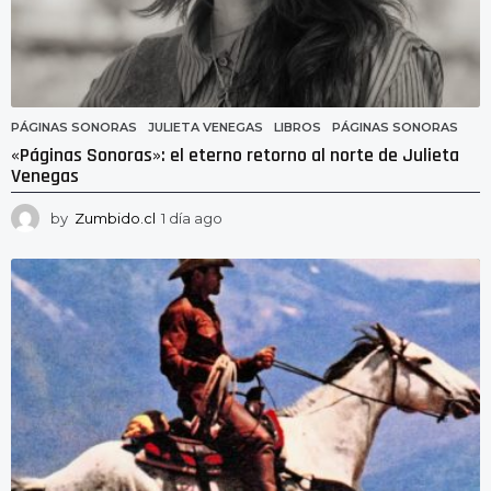
PÁGINAS SONORAS
JULIETA VENEGAS
,
LIBROS
,
PÁGINAS SONORAS
«Páginas Sonoras»: el eterno retorno al norte de Julieta
Venegas
by
Zumbido.cl
1 día ago
1
d
í
a
a
g
o