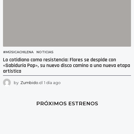
#MÚSICACHILENA
,
NOTICIAS
Lo cotidiano como resistencia: Flores se despide con
«Sabiduría Pop», su nuevo disco camino a una nueva etapa
artística
by
Zumbido.cl
1 día ago
1
d
í
a
PRÓXIMOS ESTRENOS
a
g
o