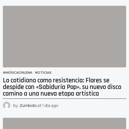
í
a
a
g
o
#MÚSICACHILENA
,
NOTICIAS
Lo cotidiano como resistencia: Flores se
despide con «Sabiduría Pop», su nuevo disco
camino a una nueva etapa artística
by
Zumbido.cl
1 día ago
1
d
í
a
a