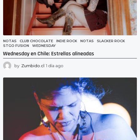
NOTAS
CLUB CHOCOLATE
,
INDIE ROCK
,
NOTAS
,
SLACKER ROCK
,
STGO FUSION
,
WEDNESDAY
Wednesday en Chile: Estrellas alineadas
by
Zumbido.cl
1 día ago
1
d
í
a
a
g
o