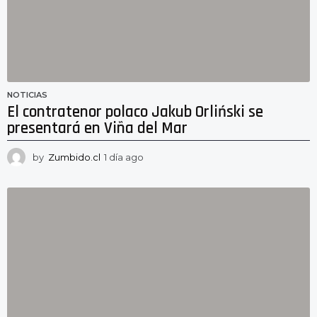
NOTICIAS
El contratenor polaco Jakub Orliński se
presentará en Viña del Mar
by
Zumbido.cl
1 día ago
1
d
í
a
a
g
o