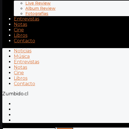
Live Review
Album Review
Fotografías
Entrevistas
Notas
Cine
Libros
Contacto
Noticias
Música
Entrevistas
Notas
Cine
Libros
Contacto
Zumbido.cl