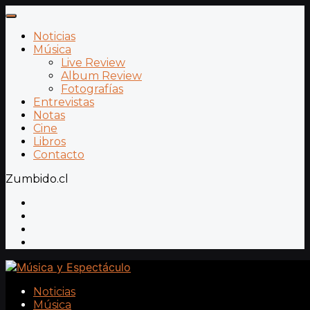
Noticias
Música
Live Review
Album Review
Fotografías
Entrevistas
Notas
Cine
Libros
Contacto
Zumbido.cl
Noticias
Música