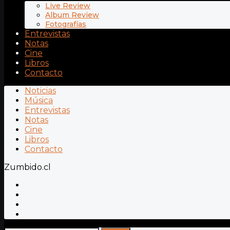
Live Review
Album Review
Fotografías
Entrevistas
Notas
Cine
Libros
Contacto
Noticias
Música
Entrevistas
Notas
Cine
Libros
Contacto
Zumbido.cl