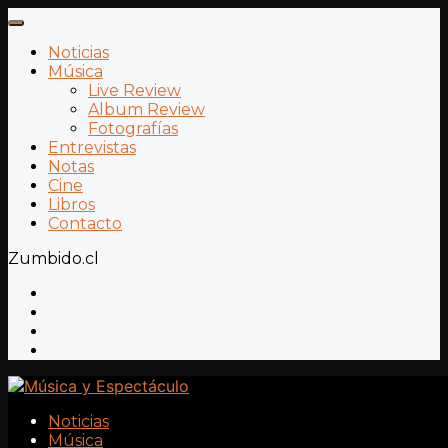
Noticias
Música
Live Review
Album Review
Fotografías
Entrevistas
Notas
Cine
Libros
Contacto
Zumbido.cl
Noticias
Música