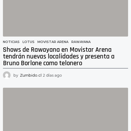
o
NOTICIAS
LOTUS
,
MOVISTAR ARENA
,
RAWAYANA
Shows de Rawayana en Movistar Arena
tendrán nuevas localidades y presenta a
Bruno Borlone como telonero
by
Zumbido.cl
2 días ago
2
d
í
a
s
a
g
o