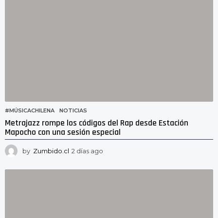
#MÚSICACHILENA
,
NOTICIAS
Metrajazz rompe los códigos del Rap desde Estación
Mapocho con una sesión especial
by
Zumbido.cl
2 días ago
2
d
í
a
s
a
g
o