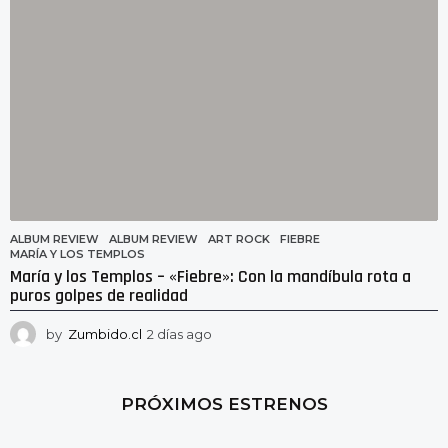
ALBUM REVIEW
ALBUM REVIEW
,
ART ROCK
,
FIEBRE
,
MARÍA Y LOS TEMPLOS
María y los Templos – «Fiebre»: Con la mandíbula rota a
puros golpes de realidad
by
Zumbido.cl
2 días ago
2
d
í
a
PRÓXIMOS ESTRENOS
s
a
g