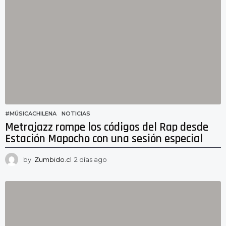
o
r
a
s
a
g
o
#MÚSICACHILENA
,
NOTICIAS
Metrajazz rompe los códigos del Rap desde
Estación Mapocho con una sesión especial
by
Zumbido.cl
2 días ago
2
d
í
a
s
a
g