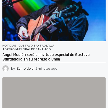
NOTICIAS
GUSTAVO SANTAOLALLA
,
TEATRO MUNICIPAL DE SANTIAGO
Angel Maulén será el invitado especial de Gustavo
Santaolalla en su regreso a Chile
by
Zumbido.cl
5 minutos ago
5
m
i
n
u
t
o
s
a