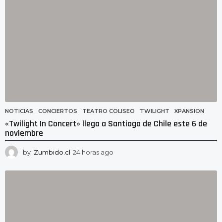
o
NOTICIAS
CONCIERTOS
,
TEATRO COLISEO
,
TWILIGHT
,
XPANSION
«Twilight In Concert» llega a Santiago de Chile este 6 de
noviembre
by
Zumbido.cl
24 horas ago
2
3
h
o
r
a
s
a