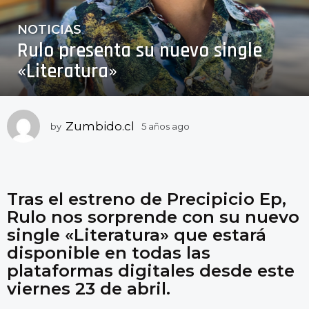
NOTICIAS
5
Rulo presenta su nuevo single
a
ñ
«Literatura»
o
s
a
Zumbido.cl
by
5 años ago
5
g
a
o
ñ
5
o
a
s
a
Tras el estreno de Precipicio Ep,
ñ
g
o
Rulo nos sorprende con su nuevo
o
s
single «Literatura» que estará
a
disponible en todas las
g
plataformas digitales desde este
o
viernes 23 de abril.