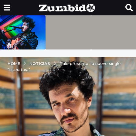
NOTICIAS
HOME
Rulo presenta su nuevo single
"Literatura"