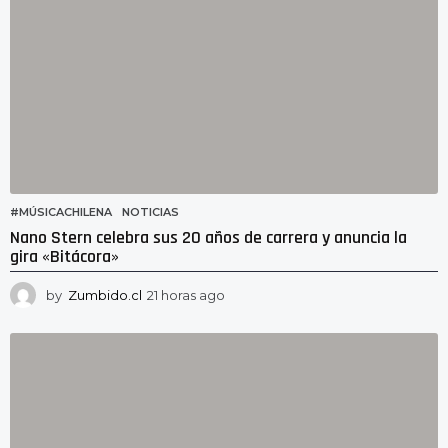
g
o
#MÚSICACHILENA
,
NOTICIAS
Nano Stern celebra sus 20 años de carrera y anuncia la
gira «Bitácora»
by
Zumbido.cl
21 horas ago
1
8
h
o
r
a
s
a
g