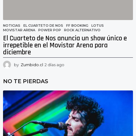
NOTICIAS
EL CUARTETO DE NOS
,
FF BOOKING
,
LOTUS
,
MOVISTAR ARENA
,
POWER POP
,
ROCK ALTERNATIVO
El Cuarteto de Nos anuncia un show único e
irrepetible en el Movistar Arena para
diciembre
by
Zumbido.cl
2 días ago
2
d
í
NO TE PIERDAS
a
s
a
g
o