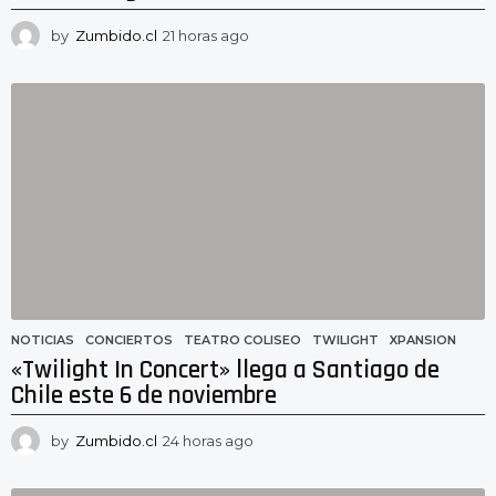
by
Zumbido.cl
21 horas ago
1
8
h
o
r
a
s
a
g
o
NOTICIAS
CONCIERTOS
,
TEATRO COLISEO
,
TWILIGHT
,
XPANSION
«Twilight In Concert» llega a Santiago de
Chile este 6 de noviembre
by
Zumbido.cl
24 horas ago
2
3
h