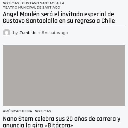
NOTICIAS
GUSTAVO SANTAOLALLA
,
TEATRO MUNICIPAL DE SANTIAGO
Angel Maulén será el invitado especial de
Gustavo Santaolalla en su regreso a Chile
by
Zumbido.cl
5 minutos ago
5
m
i
n
u
t
o
s
a
g
o
#MÚSICACHILENA
,
NOTICIAS
Nano Stern celebra sus 20 años de carrera y
anuncia la gira «Bitácora»