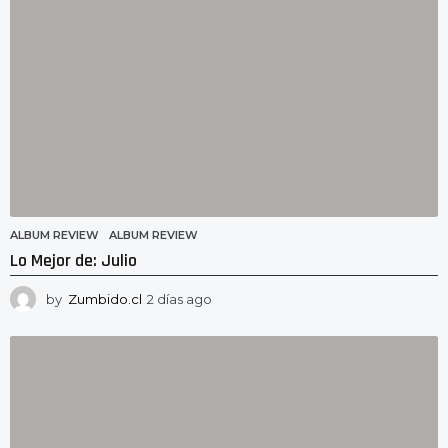
g
o
ALBUM REVIEW
ALBUM REVIEW
Lo Mejor de: Julio
by
Zumbido.cl
2 días ago
2
d
í
a
s
a
g
o