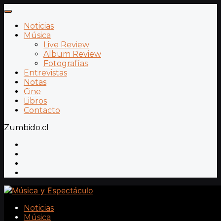
Noticias
Música
Live Review
Album Review
Fotografías
Entrevistas
Notas
Cine
Libros
Contacto
Zumbido.cl
Noticias
Música