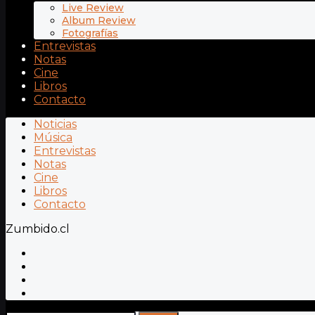
Live Review
Album Review
Fotografías
Entrevistas
Notas
Cine
Libros
Contacto
Noticias
Música
Entrevistas
Notas
Cine
Libros
Contacto
Zumbido.cl