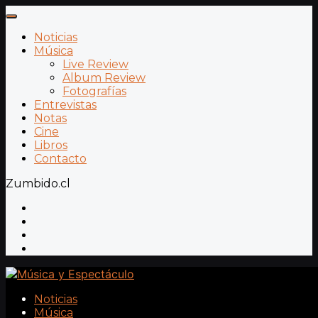
Noticias
Música
Live Review
Album Review
Fotografías
Entrevistas
Notas
Cine
Libros
Contacto
Zumbido.cl
Noticias
Música