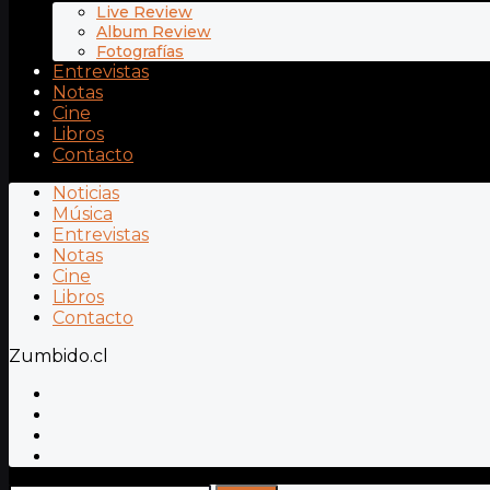
Live Review
Album Review
Fotografías
Entrevistas
Notas
Cine
Libros
Contacto
Noticias
Música
Entrevistas
Notas
Cine
Libros
Contacto
Zumbido.cl