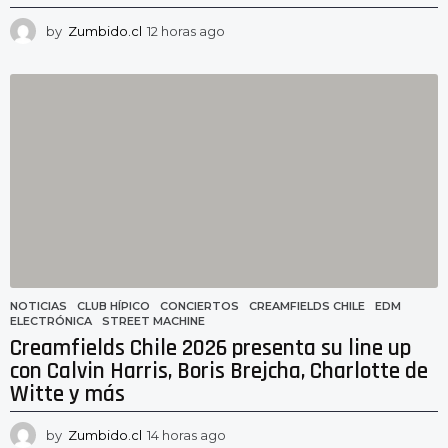
by
Zumbido.cl
12 horas ago
1
2
h
o
r
a
s
a
g
o
NOTICIAS
CLUB HÍPICO
,
CONCIERTOS
,
CREAMFIELDS CHILE
,
EDM
,
ELECTRÓNICA
,
STREET MACHINE
Creamfields Chile 2026 presenta su line up
con Calvin Harris, Boris Brejcha, Charlotte de
Witte y más
by
Zumbido.cl
14 horas ago
1