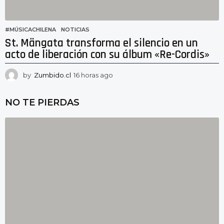
#MÚSICACHILENA
,
NOTICIAS
St. Mängata transforma el silencio en un
acto de liberación con su álbum «Re-Cordis»
by
Zumbido.cl
16 horas ago
1
6
h
NO TE PIERDAS
o
r
a
s
a
g
o