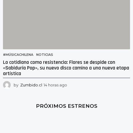
#MÚSICACHILENA
,
NOTICIAS
Lo cotidiano como resistencia: Flores se despide con
«Sabiduría Pop», su nuevo disco camino a una nueva etapa
artística
by
Zumbido.cl
14 horas ago
1
1
h
o
PRÓXIMOS ESTRENOS
r
a
s
a
g