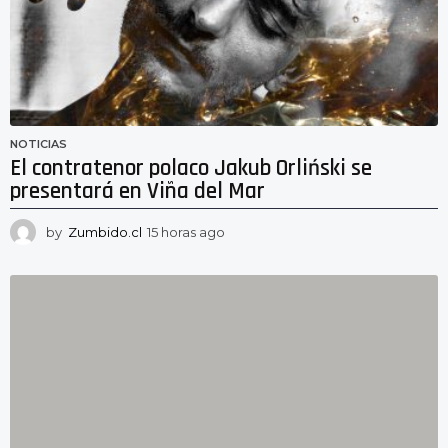
a
g
o
NOTICIAS
El contratenor polaco Jakub Orliński se
presentará en Viña del Mar
by
Zumbido.cl
15 horas ago
1
4
h
o
r
a
s
a
g
o