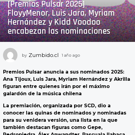
[Premios Pulsar 2025]
a
ñ
FloyyMenor, Luis Jara, Myriam
o
Hernández y Kidd Voodoo
a
encabezan las nominaciones
g
o
1
a
Zumbido.cl
by
1 año ago
1
ñ
a
ñ
o
Premios Pulsar anuncia a sus nominados 2025:
o
a
a
Ana Tijoux, Luis Jara, Myriam Hernández y Akrilla
g
g
figuran entre quienes irán por el máximo
o
o
galardón de la música chilena
La premiación, organizada por SCD, dio a
conocer las quinas de nominados y nominadas
para su venidera versión, una lista en la que
también destacan figuras como Gepe,
Pedropiedra, Álex Anwandter, Pascuala Ilabaca,