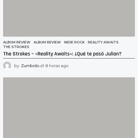
ALBUM REVIEW
ALBUM REVIEW
,
INDIE ROCK
,
REALITY AWAITS
,
THE STROKES
The Strokes – «Reality Awaits»: ¿Qué te pasó Julian?
by
Zumbido.cl
8 horas ago
8
h
o
r
a
s
a
g
o