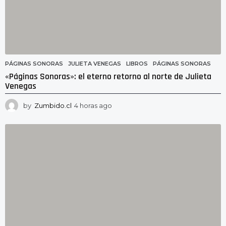
PÁGINAS SONORAS
JULIETA VENEGAS
,
LIBROS
,
PÁGINAS SONORAS
«Páginas Sonoras»: el eterno retorno al norte de Julieta
Venegas
by
Zumbido.cl
4 horas ago
4
h
o
r
a
s
a
g
o