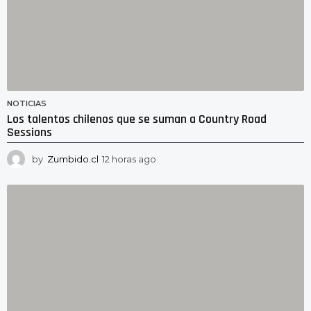
NOTICIAS
Los talentos chilenos que se suman a Country Road
Sessions
by
Zumbido.cl
12 horas ago
1
2
h
o
r
a
s
a
g
o