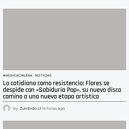
4
h
o
r
a
s
a
g
o
#MÚSICACHILENA
,
NOTICIAS
Lo cotidiano como resistencia: Flores se
despide con «Sabiduría Pop», su nuevo disco
camino a una nueva etapa artística
by
Zumbido.cl
14 horas ago
1
1
h
o