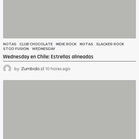
NOTAS
CLUB CHOCOLATE
,
INDIE ROCK
,
NOTAS
,
SLACKER ROCK
,
STGO FUSION
,
WEDNESDAY
Wednesday en Chile: Estrellas alineadas
by
Zumbido.cl
10 horas ago
1
0
h
o
r
a
s
a
g
o