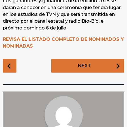
Los ganadores y ganadoras de la edición 2025 se
darán a conocer en una ceremonia que tendrá lugar
en los estudios de TVN y que será transmitida en
directo por el canal estatal y radio Bío-Bío, el
próximo domingo 6 de julio.
REVISA EL LISTADO COMPLETO DE NOMINADOS Y
NOMINADAS
P
NEXT
o
s
t
P
a
g
i
n