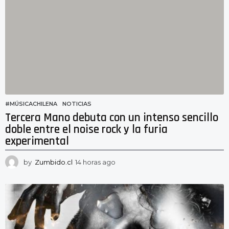
r
a
s
a
g
o
#MÚSICACHILENA
,
NOTICIAS
Tercera Mano debuta con un intenso sencillo
doble entre el noise rock y la furia
experimental
by
Zumbido.cl
14 horas ago
1
3
h
o
r
a
s