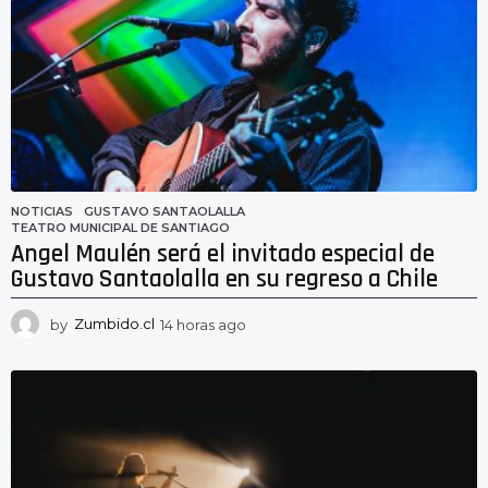
NOTICIAS
GUSTAVO SANTAOLALLA
,
TEATRO MUNICIPAL DE SANTIAGO
Angel Maulén será el invitado especial de
Gustavo Santaolalla en su regreso a Chile
by
Zumbido.cl
14 horas ago
1
4
h
o
r
a
s
a