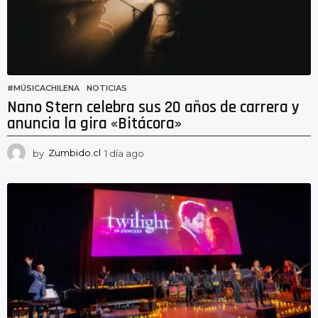
g
o
#MÚSICACHILENA
,
NOTICIAS
Nano Stern celebra sus 20 años de carrera y
anuncia la gira «Bitácora»
by
Zumbido.cl
1 día ago
1
d
í
a
a
g
o