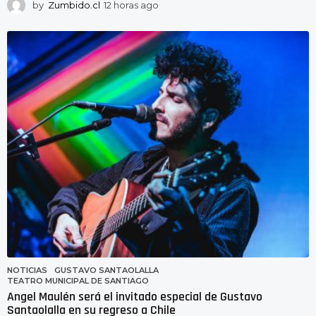
by
Zumbido.cl
12 horas ago
1
2
h
o
r
a
s
a
g
o
NOTICIAS
GUSTAVO SANTAOLALLA
,
TEATRO MUNICIPAL DE SANTIAGO
Angel Maulén será el invitado especial de Gustavo
Santaolalla en su regreso a Chile