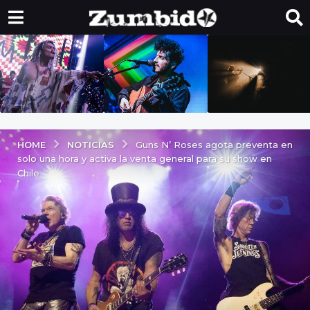
NOTICIAS
HOME
Guns N’ Roses agota preventa en
solo una hora y activa la venta general para su show en
Chile