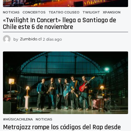
NOTICIAS
CONCIERTOS
,
TEATRO COLISEO
,
TWILIGHT
,
XPANSION
«Twilight In Concert» llega a Santiago de
Chile este 6 de noviembre
by
Zumbido.cl
2 días ago
2
d
í
a
s
a
g
o
#MÚSICACHILENA
,
NOTICIAS
Metrajazz rompe los códigos del Rap desde