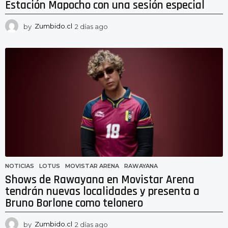
Estación Mapocho con una sesión especial
by
Zumbido.cl
2 días ago
2
d
í
a
s
a
g
o
NOTICIAS
LOTUS
,
MOVISTAR ARENA
,
RAWAYANA
Shows de Rawayana en Movistar Arena
tendrán nuevas localidades y presenta a
Bruno Borlone como telonero
by
Zumbido.cl
2 días ago
2