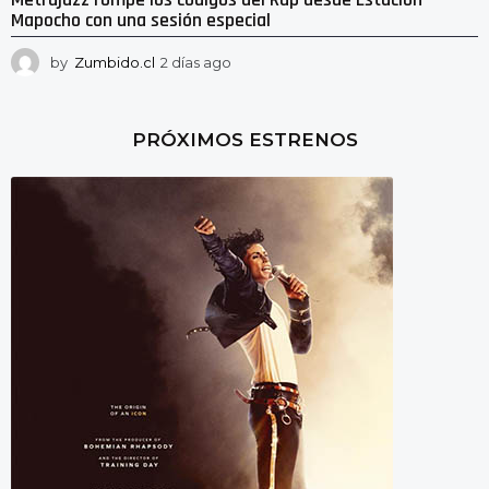
Mapocho con una sesión especial
by
Zumbido.cl
2 días ago
2
d
í
a
PRÓXIMOS ESTRENOS
s
a
g
o