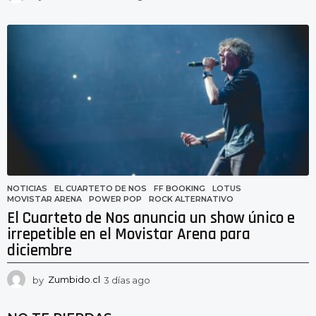
d
í
a
s
a
g
o
NOTICIAS
EL CUARTETO DE NOS
,
FF BOOKING
,
LOTUS
,
MOVISTAR ARENA
,
POWER POP
,
ROCK ALTERNATIVO
El Cuarteto de Nos anuncia un show único e
irrepetible en el Movistar Arena para
diciembre
by
Zumbido.cl
3 días ago
3
d
í