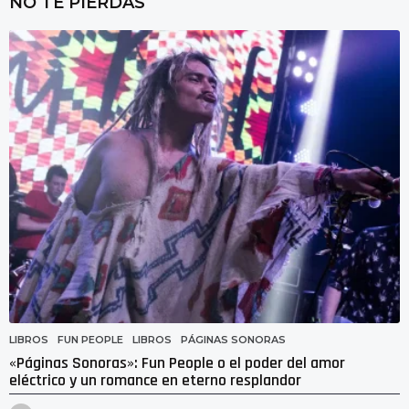
NO TE PIERDAS
a
s
a
g
o
LIBROS
FUN PEOPLE
,
LIBROS
,
PÁGINAS SONORAS
«Páginas Sonoras»: Fun People o el poder del amor
eléctrico y un romance en eterno resplandor