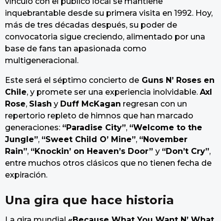
vínculo con el público local se mantiene
inquebrantable desde su primera visita en 1992. Hoy,
más de tres décadas después, su poder de
convocatoria sigue creciendo, alimentado por una
base de fans tan apasionada como
multigeneracional.
Este será el séptimo concierto de
Guns N’ Roses en
Chile
, y promete ser una experiencia inolvidable.
Axl
Rose
,
Slash
y
Duff McKagan
regresan con un
repertorio repleto de himnos que han marcado
generaciones:
“Paradise City”
,
“Welcome to the
Jungle”
,
“Sweet Child O’ Mine”
,
“November
Rain”
,
“Knockin’ on Heaven’s Door”
y
“Don’t Cry”
,
entre muchos otros clásicos que no tienen fecha de
expiración.
Una gira que hace historia
La gira mundial
«Because What You Want N’ What