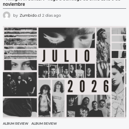
noviembre
by
Zumbido.cl
2 días ago
2
d
í
a
s
a
g
o
ALBUM REVIEW
ALBUM REVIEW