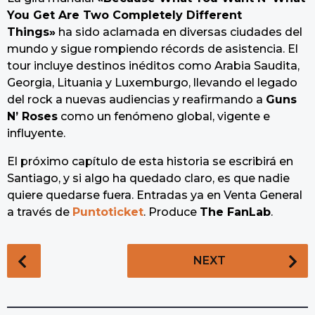
You Get Are Two Completely Different
Things»
ha sido aclamada en diversas ciudades del
mundo y sigue rompiendo récords de asistencia. El
tour incluye destinos inéditos como Arabia Saudita,
Georgia, Lituania y Luxemburgo, llevando el legado
del rock a nuevas audiencias y reafirmando a
Guns
N’ Roses
como un fenómeno global, vigente e
influyente.
El próximo capítulo de esta historia se escribirá en
Santiago, y si algo ha quedado claro, es que nadie
quiere quedarse fuera. Entradas ya en Venta General
a través de
Puntoticket
. Produce
The FanLab
.
P
NEXT
o
s
t