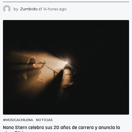
by
Zumbido.cl
14 horas ago
1
4
h
o
r
a
s
a
g
o
#MÚSICACHILENA
,
NOTICIAS
Nano Stern celebra sus 20 años de carrera y anuncia la