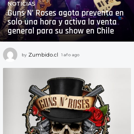
NOTICIAS
1
Guns N’ Roses agota preventa en
a
ñ
solo una hora y activa la venta
o
general para su show en Chile
a
g
o
1
Zumbido.cl
by
1 año ago
1
a
a
ñ
ñ
o
o
a
a
g
o
g
o