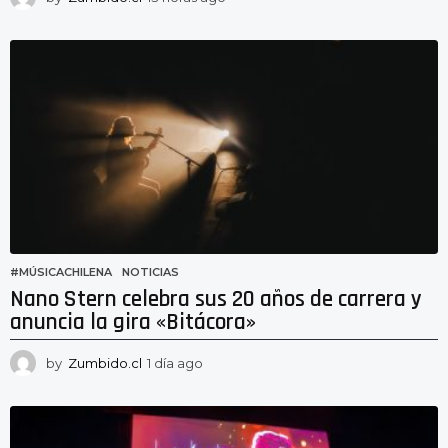
3
h
o
r
a
s
a
g
o
#MÚSICACHILENA
,
NOTICIAS
Nano Stern celebra sus 20 años de carrera y
anuncia la gira «Bitácora»
by
Zumbido.cl
1 día ago
1
d
í
a
a