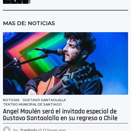
MAS DE:
NOTICIAS
NOTICIAS
GUSTAVO SANTAOLALLA
,
TEATRO MUNICIPAL DE SANTIAGO
Angel Maulén será el invitado especial de
Gustavo Santaolalla en su regreso a Chile
by
Zumbido.cl
13 horas ago
1