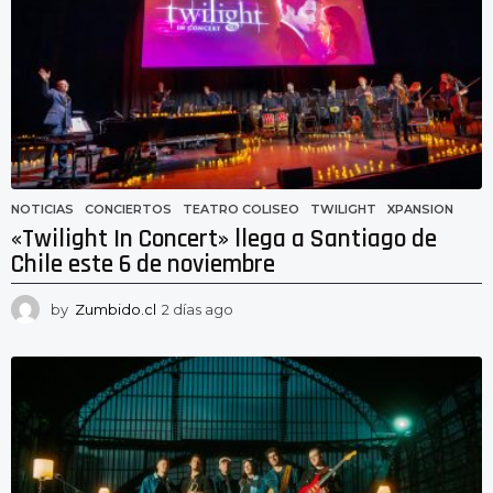
g
o
NOTICIAS
CONCIERTOS
,
TEATRO COLISEO
,
TWILIGHT
,
XPANSION
«Twilight In Concert» llega a Santiago de
Chile este 6 de noviembre
by
Zumbido.cl
2 días ago
2
d
í
a
s
a
g
o