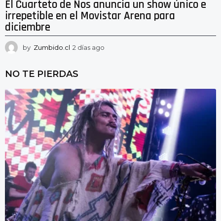
El Cuarteto de Nos anuncia un show único e
irrepetible en el Movistar Arena para
diciembre
by
Zumbido.cl
2 días ago
2
d
í
NO TE PIERDAS
a
s
a
g
o