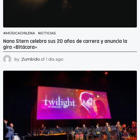
#MÚSICACHILENA
,
NOTICIAS
Nano Stern celebra sus 20 años de carrera y anuncia la
gira «Bitácora»
by
Zumbido.cl
1 día ago
1
d
í
a
a
g
o