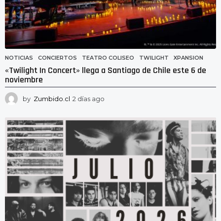
NOTICIAS
CONCIERTOS
,
TEATRO COLISEO
,
TWILIGHT
,
XPANSION
«Twilight In Concert» llega a Santiago de Chile este 6 de
noviembre
by
Zumbido.cl
2 días ago
2
d
í
a
s
a
g
o