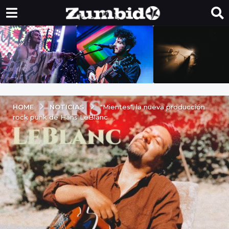
NOTICIAS
HOME
"Mientes", la nueva producción
rock punk de Hans LeBlanc