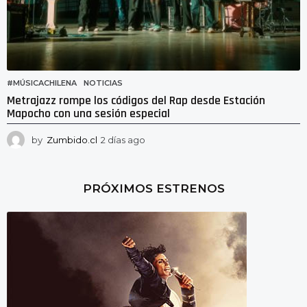
#MÚSICACHILENA
,
NOTICIAS
Metrajazz rompe los códigos del Rap desde Estación
Mapocho con una sesión especial
by
Zumbido.cl
2 días ago
2
d
í
a
PRÓXIMOS ESTRENOS
s
a
g
o