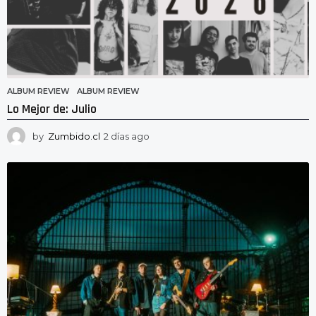
ALBUM REVIEW
ALBUM REVIEW
Lo Mejor de: Julio
by
Zumbido.cl
2 días ago
2
d
í
a
s
a
g
o