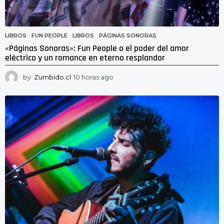
LIBROS
FUN PEOPLE
,
LIBROS
,
PÁGINAS SONORAS
«Páginas Sonoras»: Fun People o el poder del amor
eléctrico y un romance en eterno resplandor
by
Zumbido.cl
10 horas ago
1
0
h
o
r
a
s
a
g
o