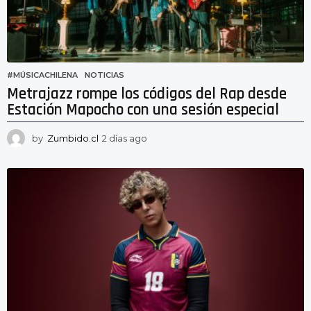
#MÚSICACHILENA
,
NOTICIAS
Metrajazz rompe los códigos del Rap desde
Estación Mapocho con una sesión especial
by
Zumbido.cl
2 días ago
2
d
í
a
s
a
g
o