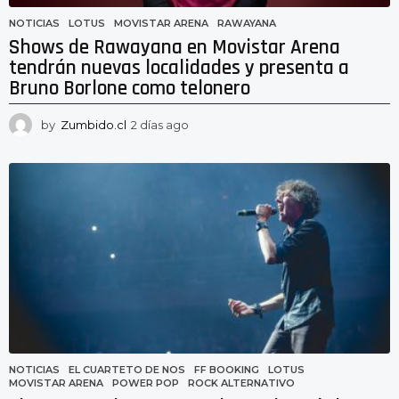
NOTICIAS
LOTUS
,
MOVISTAR ARENA
,
RAWAYANA
Shows de Rawayana en Movistar Arena
tendrán nuevas localidades y presenta a
Bruno Borlone como telonero
by
Zumbido.cl
2 días ago
2
d
í
a
s
a
g
o
NOTICIAS
EL CUARTETO DE NOS
,
FF BOOKING
,
LOTUS
,
MOVISTAR ARENA
,
POWER POP
,
ROCK ALTERNATIVO