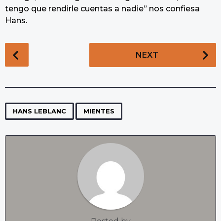
tengo que rendirle cuentas a nadie” nos confiesa
Hans.
P
NEXT
o
s
t
P
,
a
HANS LEBLANC
MIENTES
g
i
n
a
t
i
o
n