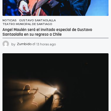
NOTICIAS
GUSTAVO SANTAOLALLA
,
TEATRO MUNICIPAL DE SANTIAGO
Angel Maulén será el invitado especial de Gustavo
Santaolalla en su regreso a Chile
by
Zumbido.cl
13 horas ago
1
3
h
o
r
a
s
a
g
o