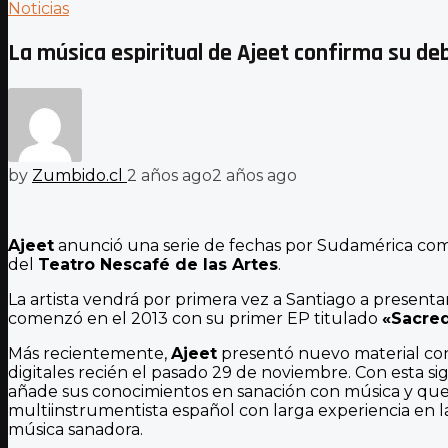
Noticias
La música espiritual de Ajeet confirma su deb
by
Zumbido.cl
2 años ago
2 años ago
Ajeet
anunció una serie de fechas por Sudamérica como
del
Teatro Nescafé de las Artes
.
La artista vendrá por primera vez a Santiago a present
comenzó en el 2013 con su primer EP titulado
«Sacre
Más recientemente,
Ajeet
presentó nuevo material con
digitales recién el pasado 29 de noviembre. Con esta 
añade sus conocimientos en sanación con música y que 
multiinstrumentista español con larga experiencia en 
música sanadora.