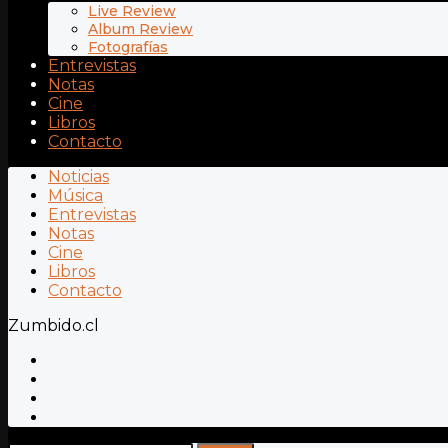
Live Review
Album Review
Fotografías
Entrevistas
Notas
Cine
Libros
Contacto
Noticias
Música
Entrevistas
Notas
Cine
Libros
Contacto
Zumbido.cl