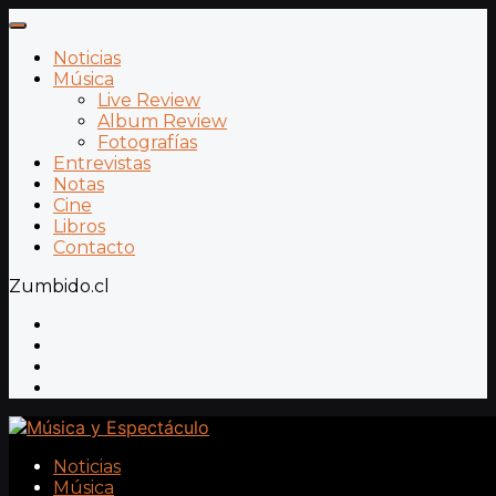
Noticias
Música
Live Review
Album Review
Fotografías
Entrevistas
Notas
Cine
Libros
Contacto
Zumbido.cl
Noticias
Música