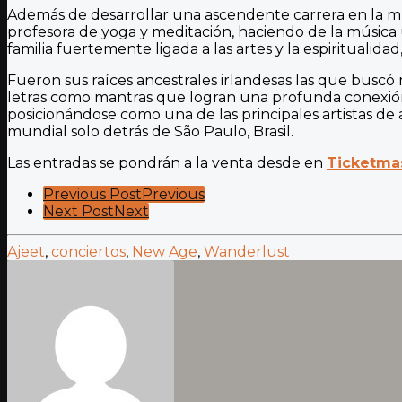
Además de desarrollar una ascendente carrera en la mú
profesora de yoga y meditación, haciendo de la música un
familia fuertemente ligada a las artes y la espiritualid
Fueron sus raíces ancestrales irlandesas las que busc
letras como mantras que logran una profunda conexió
posicionándose como una de las principales artistas d
mundial solo detrás de São Paulo, Brasil.
Las entradas se pondrán a la venta desde en
Ticketma
Post
Previous Post
Previous
Next Post
Next
Pagination
Ajeet
,
conciertos
,
New Age
,
Wanderlust